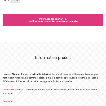
Flacon
8 ml
Pour accéder aux tarifs,
veuillez vous connecter ou créer un compte
Information produit
Le vernis
Eleanor
Pure color
métallisé doré
est formulé à base de matières premières d'origine
naturelle et renouvelables comme le coton, le maïs, la pomme de terre, le blé et le manioc. Jusqu'à
84% biosourcé. Il est enrichi en kératine végétale et huile de bourrache.
Résultats beauté :
Les ongles sont habillés d'un joli doré métallisé qui donne un effet bijoux
aux ongles !
On aime :