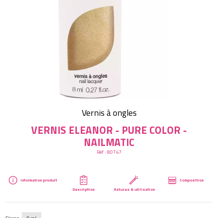
Créer mon compte
Vernis à ongles
VERNIS ELEANOR - PURE COLOR -
NAILMATIC
Réf :
80747
Information produit
Composition
Description
Astuces & utilisation