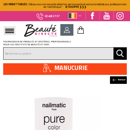
LES IMBATTABLES
| Découvrez une nouvelle sélection permanente et exclusive dédiée aux professionnels
de l'esthétique !
JE SHOPPE ❯❯❯
02 403 37 37
FOURNISSEUR DE PRODUITS ET MATÉRIEL PROFESSIONNELS
POUR LES INSTITUTS DE BEAUTÉ ET SPAS
DÉJÀ CLIENT ?
Mot de passe oublié ?
MANUCURIE
Retour
NOUVEAU CLIENT ?
Créez votre compte