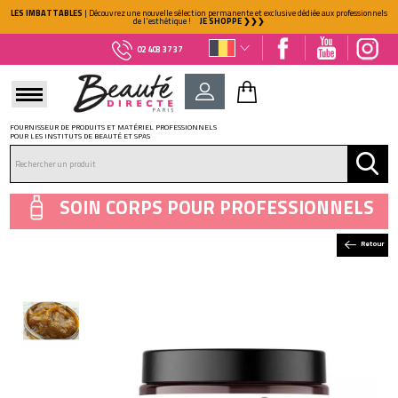
LES IMBATTABLES
| Découvrez une nouvelle sélection permanente et exclusive dédiée aux professionnels
de l'esthétique !
JE SHOPPE ❯❯❯
02 403 37 37
FOURNISSEUR DE PRODUITS ET MATÉRIEL PROFESSIONNELS
POUR LES INSTITUTS DE BEAUTÉ ET SPAS
DÉJÀ CLIENT ?
Mot de passe oublié ?
SOIN CORPS POUR PROFESSIONNELS
Retour
NOUVEAU CLIENT ?
Créez votre compte