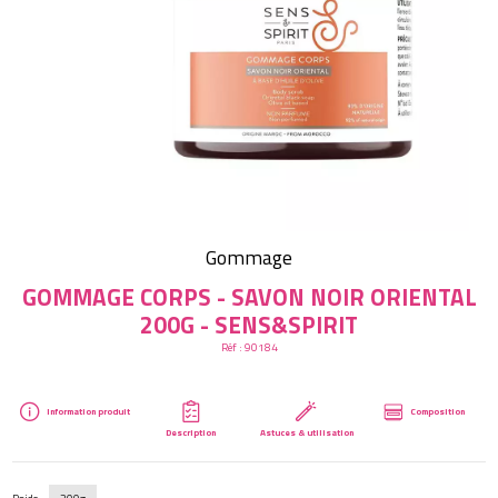
Créer mon compte
Gommage
GOMMAGE CORPS - SAVON NOIR ORIENTAL
200G - SENS&SPIRIT
Réf :
90184
Information produit
Composition
Description
Astuces & utilisation