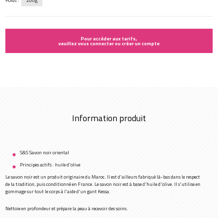
Poids :
200g
Pour accéder aux tarifs,
veuillez vous connecter ou créer un compte
Information produit
S&S Savon noir oriental
Principes actifs : huile d'olive
Le savon noir est un produit originaire du Maroc. Il est d'ailleurs fabriqué là-bas dans le respect
de la tradition, puis conditionné en France. Le savon noir est à base d'huile d'olive. Il s'utilise en
gommage sur tout le corps à l'aide d'un gant Kessa.
Nettoie en profondeur et prépare la peau à recevoir des soins.