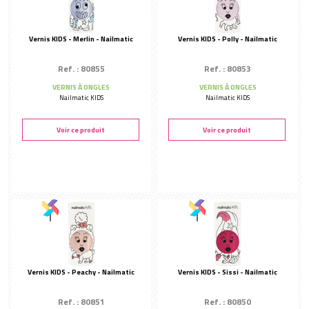
Lèvres
Maquillage artistique
Vernis KIDS - Merlin - Nailmatic
Vernis KIDS - Polly - Nailmatic
MANUCURIE
Soins
Ref. : 80855
Ref. : 80853
PURE color
VERNIS À ONGLES
VERNIS À ONGLES
Nailmatic KIDS
Nailmatic KIDS
Vernis KIDS
Soin anti-callosités
Voir ce produit
Voir ce produit
LINGE
Linge cabine
EQUIPEMENT
Infusion
AUTRES MARQUES
Les tendances d'Emma
Biothalys
Santaverde
Vernis KIDS - Peachy - Nailmatic
Vernis KIDS - Sissi - Nailmatic
Ref. : 80851
Ref. : 80850