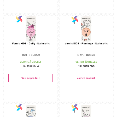
Modelage
Masque
Solaire
Compléments alimentaires
SOINS CORPS
Modelages
Vernis KIDS - Dolly - Nailmatic
Vernis KIDS - Flamingo - Nailmatic
Gommages
Ref. : 80859
Ref. : 80858
Huiles essentielles
VERNIS À ONGLES
VERNIS À ONGLES
Nailmatic KIDS
Nailmatic KIDS
Solaire
Déodorants
Voir ce produit
Voir ce produit
Hydratation corps
Compléments alimentaires
MAQUILLAGE
Teint
Yeux