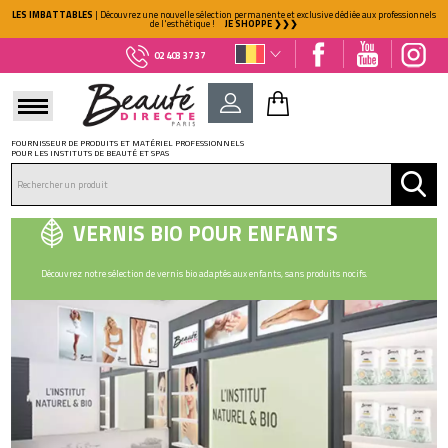
LES IMBATTABLES
| Découvrez une nouvelle sélection permanente et exclusive dédiée aux professionnels
de l'esthétique !
JE SHOPPE ❯❯❯
02 403 37 37
FOURNISSEUR DE PRODUITS ET MATÉRIEL PROFESSIONNELS
POUR LES INSTITUTS DE BEAUTÉ ET SPAS
DÉJÀ CLIENT ?
Mot de passe oublié ?
VERNIS BIO POUR ENFANTS
Découvrez notre sélection de vernis bio adaptés aux enfants, sans produits nocifs.
NOUVEAU CLIENT ?
Créez votre compte