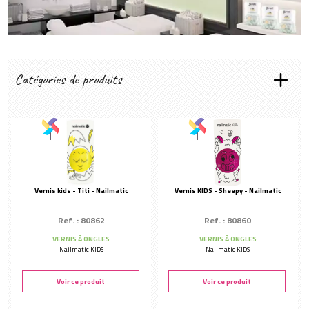
Créer mon compte
Catégories de produits
ÉPILATION
Cires & bandes
Soins avant et après épil
HYGIÈNE
Mains & peau
Vernis kids - Titi - Nailmatic
Vernis KIDS - Sheepy - Nailmatic
Entretien
USAGE UNIQUE
Ref. : 80862
Ref. : 80860
Consommables
VERNIS À ONGLES
VERNIS À ONGLES
SOINS VISAGE
Nailmatic KIDS
Nailmatic KIDS
Nettoyant démaquillant
Hydratant
Voir ce produit
Voir ce produit
Gommage