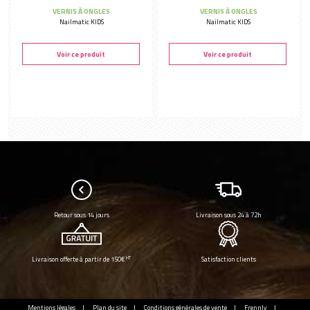
VERNIS À ONGLES
VERNIS À ONGLES
Nailmatic KIDS
Nailmatic KIDS
Voir ce produit
Voir ce produit
Retour sous 14 jours
Livraison sous 24 à 72h
HT
Livraison offerte à partir de 150€
Satisfaction clients
Mentions légales
Plan du site
Conditions générales de vente
Frennly