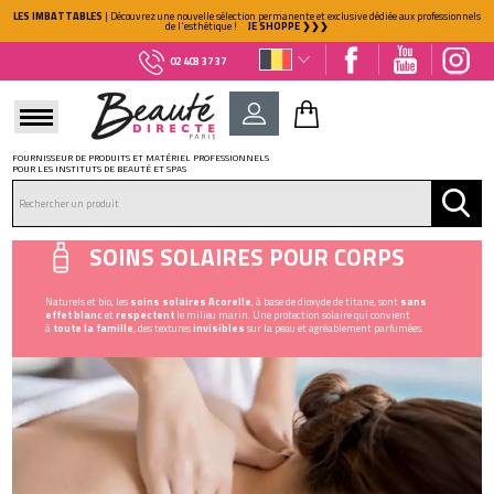
LES IMBATTABLES
| Découvrez une nouvelle sélection permanente et exclusive dédiée aux professionnels
de l'esthétique !
JE SHOPPE ❯❯❯
02 403 37 37
FOURNISSEUR DE PRODUITS ET MATÉRIEL PROFESSIONNELS
POUR LES INSTITUTS DE BEAUTÉ ET SPAS
DÉJÀ CLIENT ?
Mot de passe oublié ?
SOINS SOLAIRES POUR CORPS
Naturels et bio, les
soins solaires Acorelle
, à base de dioxyde de titane, sont
sans
effet blanc
et
respectent
le milieu marin. Une protection solaire qui convient
à
toute la famille
, des textures
invisibles
sur la peau et agréablement parfumées.
NOUVEAU CLIENT ?
Créez votre compte