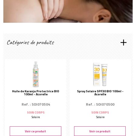
Créer mon compte
Catégories de produits
LES RITUELS SENS&SPIRIT
Minceur
Fraîcheur marine
Évasion
Oriental
Huile de Karanja Protectrice BIO
Spray Solaire SPF30 BIO 100ml -
100ml - Acorelle
Acorelle
Gourmand
Ref. : SOI070504
Ref. : SOI070500
Les essentiels
SOIN CORPS
SOIN CORPS
TYPES DE SOINS
Solaire
Solaire
Gommage
Modelage
Voir ce produit
Voir ce produit