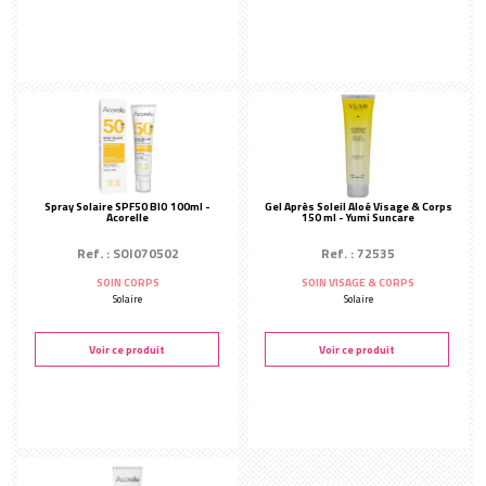
Huiles essentielles bio
Huile de modelage
Enveloppement
Crème de modelage
Amincissant
Modelage bambou
Hydratant
Modelage bougie
SOIN CIBLÉ
Modelage pochons
Jambes & gel conducteur
Modelage pierres chaudes
Féminité
Spray Solaire SPF50 BIO 100ml -
Gel Après Soleil Aloé Visage & Corps
Acorelle
150 ml - Yumi Suncare
Solaires
Ref. : SOI070502
Ref. : 72535
Déodorants
SOIN CORPS
SOIN VISAGE & CORPS
Parfums
Solaire
Solaire
Soin Enfants
Voir ce produit
Voir ce produit
Minceur
CONSOMMABLES
Accessoires corps
Aromathérapie
AUTRES MARQUES