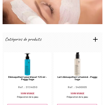
Créer mon compte
Catégories de produits
LES RITUELS SENS&SPIRIT
Éclat immédiat
Hydratant
Purifiant
Anti-Âge
Démaquillant yeux bleuet 125 ml -
Lait démaquillant vitaminé - Peggy
Peggy Sage
Sage
Les essentiels
PRÉPARATION DE LA PEAU
Ref. : S134050
Ref. : S400005
Démaquillant & Lotion
SOIN VISAGE
SOIN VISAGE
Préparation de la peau
Préparation de la peau
TYPES DE SOINS
Ampoule de soin