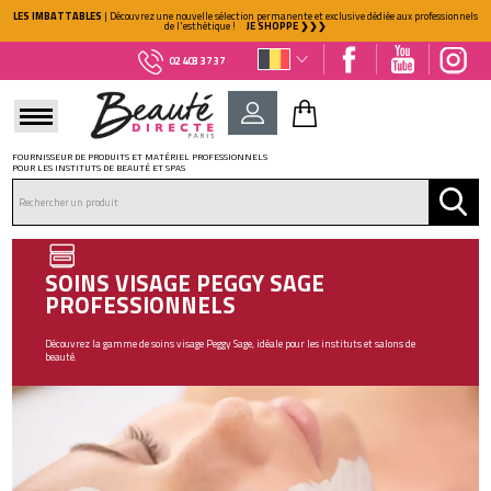
LES IMBATTABLES
| Découvrez une nouvelle sélection permanente et exclusive dédiée aux professionnels
de l'esthétique !
JE SHOPPE ❯❯❯
02 403 37 37
FOURNISSEUR DE PRODUITS ET MATÉRIEL PROFESSIONNELS
POUR LES INSTITUTS DE BEAUTÉ ET SPAS
DÉJÀ CLIENT ?
Mot de passe oublié ?
SOINS VISAGE PEGGY SAGE
PROFESSIONNELS
Découvrez la gamme de soins visage Peggy Sage, idéale pour les instituts et salons de
beauté.
NOUVEAU CLIENT ?
Créez votre compte