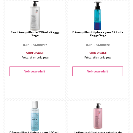
Solaire
CONSOMMABLES
Éponges de soin
Accessoires
Eau démaquillante 990 ml - Peggy
Démaquillant biphase yeux 125 ml -
Sage
Peggy Sage
Flacons & ustensiles
AUTRES MARQUES
Ref. : S400017
Ref. : S400020
Biothalys
SOIN VISAGE
SOIN VISAGE
Préparation de la peau
Préparation de la peau
Biodance
Centifolia
Voir ce produit
Voir ce produit
Elixirs & Co
Hubislab
Peggy Sage
Santaverde
Thank You Farmer
Yumi Skincare
Démaquillant biphase yeux 100 ml -
Lotion tonifiante aux extraits de