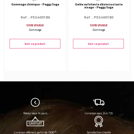
Gommage chimique - Peggy Sage
Gelée exfoliante désincrustante
visage - Peggy Sage
Ref. : PEG400186
Ref. : PEG400180
SOIN VISAGE
SOIN VISAGE
Gommage
Gommage
Voir ce produit
Voir ce produit
Retour sous 14 jours
Livraison sous 24 à 72h
HT
Livraison offerte à partir de 150€
Satisfaction clients