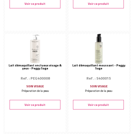
Voir ce produit
Voir ce produit
Gommage
Modelage
Masque
Rouleaux de jade
Masque crème
Huiles végétales et eaux florales
Masque bio-cellulose
FINALISATION DU SOIN
Masque collagène - tissu
Hydratation
Masque poudre
Lait démaquillant onctueux visage &
Lait démaquillant moussant - Peggy
Sérums
yeux - Peggy Sage
Sage
Contours des yeux
Ref. : PEG400008
Ref. : S400015
Soin des lèvres
SOIN VISAGE
SOIN VISAGE
Préparation de la peau
Préparation de la peau
SOIN CIBLÉ
Anti-âge
Voir ce produit
Voir ce produit
Beauté Coréenne
Féminité
Homme