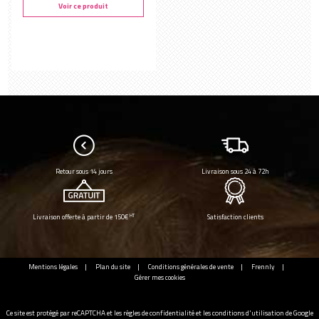
Voir ce produit
Retour sous 14 jours
Livraison sous 24 à 72h
HT
Livraison offerte à partir de 150€
Satisfaction clients
Mentions légales
Plan du site
Conditions générales de vente
Frennly
Gérer mes cookies
Ce site est protégé par reCAPTCHA et les
règles de confidentialité
et les
conditions d'utilisation
de Google