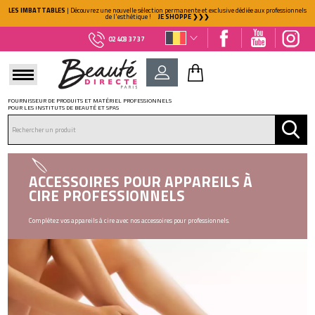
LES IMBATTABLES
| Découvrez une nouvelle sélection permanente et exclusive dédiée aux professionnels
de l'esthétique !
JE SHOPPE ❯❯❯
02 403 37 37
FOURNISSEUR DE PRODUITS ET MATÉRIEL PROFESSIONNELS
POUR LES INSTITUTS DE BEAUTÉ ET SPAS
DÉJÀ CLIENT ?
Mot de passe oublié ?
ACCESSOIRES POUR APPAREILS À
CIRE PROFESSIONNELS
Complétez vos appareils à cire avec nos accessoires pour professionnels.
NOUVEAU CLIENT ?
Créez votre compte