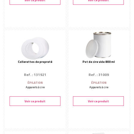
Voir ce produit
Voir ce produit
Bandes d'épilation
Pinces à épiler
Fournitures
PRÉPARATION ET FINALISATION
Soins avant épilation
Soins après épilation
AUTRES MARQUES
Rubis Switzerland
Collerettes de propreté
Pot de cire vide 800 ml
Ref. : 131921
Ref. : 31009
ÉPILATION
ÉPILATION
Appareils à cire
Appareils à cire
Voir ce produit
Voir ce produit