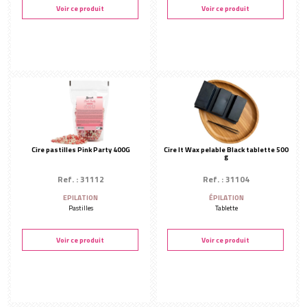
Accessoires
Voir ce produit
Voir ce produit
CONSOMMABLES
Spatules d'épilation
Bandes d'épilation
Pinces à épiler
Fournitures
PRÉPARATION ET FINALISATION
Soins avant épilation
Cire pastilles Pink Party 400G
Cire It Wax pelable Black tablette 500
Soins après épilation
g
AUTRES MARQUES
Ref. : 31112
Ref. : 31104
Rubis Switzerland
EPILATION
ÉPILATION
Pastilles
Tablette
Voir ce produit
Voir ce produit