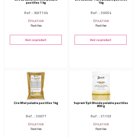
pastilles 1 kg
1kg
Ref. : NAT104
Ref. : 30054
ÉPILATION
ÉPILATION
Pastilles
Pastilles
Voir ce produit
Voir ce produit
Cire Miel pelable pastilles 1kg
Suprem'Epil Blonde pelable pastilles
800 g
Ref. : 30077
Ref. : 31103
ÉPILATION
ÉPILATION
Pastilles
Pastilles