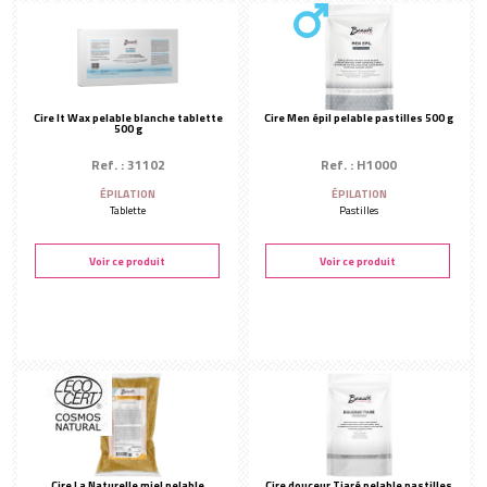
Cire It Wax pelable blanche tablette
Cire Men épil pelable pastilles 500 g
500 g
Ref. : 31102
Ref. : H1000
ÉPILATION
ÉPILATION
Tablette
Pastilles
Voir ce produit
Voir ce produit
Cire La Naturelle miel pelable
Cire douceur Tiaré pelable pastilles