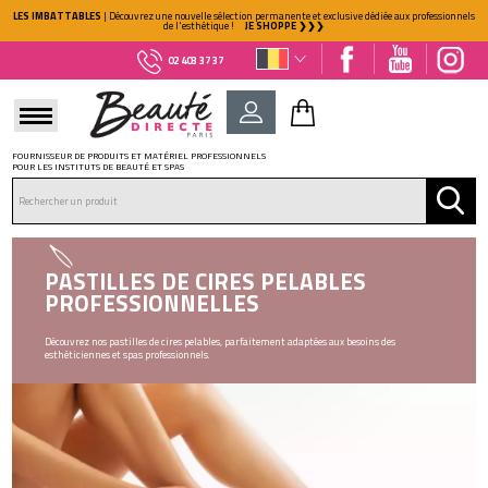
LES IMBATTABLES
| Découvrez une nouvelle sélection permanente et exclusive dédiée aux professionnels
de l'esthétique !
JE SHOPPE ❯❯❯
02 403 37 37
FOURNISSEUR DE PRODUITS ET MATÉRIEL PROFESSIONNELS
POUR LES INSTITUTS DE BEAUTÉ ET SPAS
DÉJÀ CLIENT ?
Mot de passe oublié ?
PASTILLES DE CIRES PELABLES
PROFESSIONNELLES
Découvrez nos pastilles de cires pelables, parfaitement adaptées aux besoins des
esthéticiennes et spas professionnels.
NOUVEAU CLIENT ?
Créez votre compte