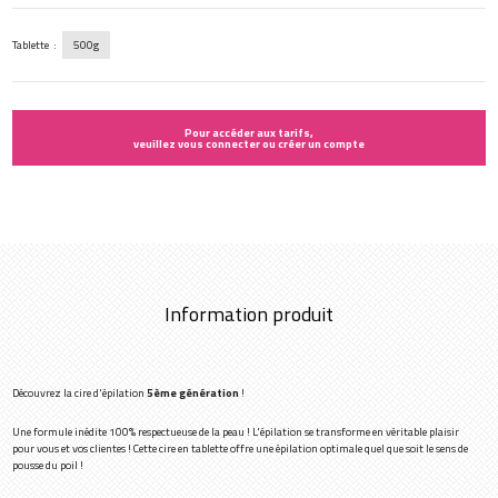
Tablette :
500g
Pour accéder aux tarifs,
veuillez vous connecter ou créer un compte
Information produit
Découvrez la cire d'épilation
5ème génération
!
Une formule inédite 100% respectueuse de la peau ! L'épilation se transforme en véritable plaisir
pour vous et vos clientes ! Cette cire en tablette offre une épilation optimale quel que soit le sens de
pousse du poil !