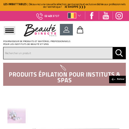
LES IMBATTABLES
| Découvrez une nouvelle sélection permanente et exclusive dédiée aux professionnels
de l'esthétique !
JE SHOPPE ❯❯❯
02 403 37 37
FOURNISSEUR DE PRODUITS ET MATÉRIEL PROFESSIONNELS
POUR LES INSTITUTS DE BEAUTÉ ET SPAS
DÉJÀ CLIENT ?
Mot de passe oublié ?
PRODUITS ÉPILATION POUR INSTITUTS &
SPAS
Retour
NOUVEAU CLIENT ?
Créez votre compte