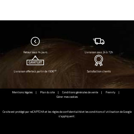
Retour sous 14 jours
Livraison sous 24 à 72h
HT
Livraison offerte à partir de 150€
Satisfaction clients
Mentions légales
Plan du site
Conditions générales de vente
Frennly
Gérer mes cookies
Ce site est protégé par reCAPTCHA et les
règles de confidentialité
et les
conditions d'utilisation
de Google
s'appliquent.