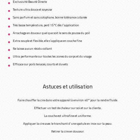
Exclusivité Beauté Directe
Texture ultra douce et soyeuse
Sans parfum et sans colophane, bonne tolérance cutanée
Très basse température, perd 15°C dès l'application
Arrachage en douceur quel que soit le sens de pousse du poil
Extra souple et flexible, elle s'applique en couche fine
Ne laisse aucun résidu collant
Ultra performante sur toutes les zones du corps et du visage
Efficace sur poils tenaces, courts et duvets
Astuces et utilisation
Faire chauffer la cire dans votre appareil à environ 40° pour la rendre fluide.
Effectuer un test de chaleur sur soi et sur la cliente.
La couche est ultrafine et uniforme.
Appliquer la cire avec le tranchant d'une spatule en inox sur la peau.
Retirer la cire en douceur.