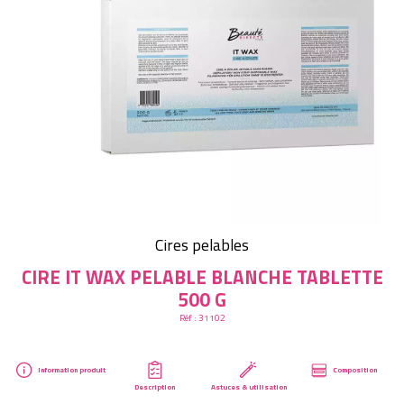
Créer mon compte
Cires pelables
CIRE IT WAX PELABLE BLANCHE TABLETTE
500 G
Réf :
31102
Information produit
Composition
Description
Astuces & utilisation