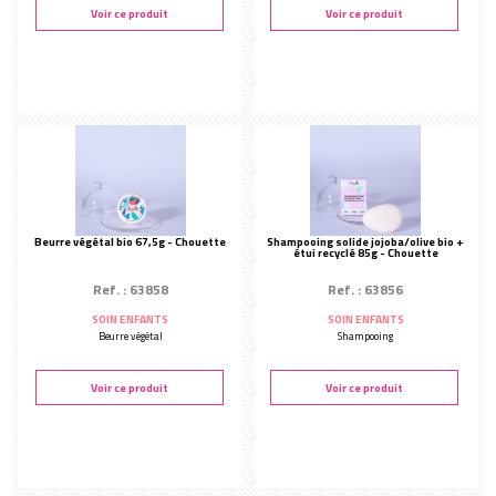
Modelage
Voir ce produit
Voir ce produit
Huiles essentielles bio
Huile de modelage
Enveloppement
Crème de modelage
Amincissant
Modelage bambou
Hydratant
Modelage bougie
SOIN CIBLÉ
Modelage pochons
Jambes & gel conducteur
Modelage pierres chaudes
Féminité
Beurre végétal bio 67,5g - Chouette
Shampooing solide jojoba/olive bio +
étui recyclé 85g - Chouette
Solaires
Ref. : 63858
Ref. : 63856
Déodorants
SOIN ENFANTS
SOIN ENFANTS
Parfums
Beurre végétal
Shampooing
Soin Enfants
Voir ce produit
Voir ce produit
Minceur
CONSOMMABLES
Accessoires corps
Aromathérapie