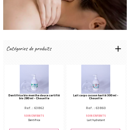
Créer mon compte
Catégories de produits
LES RITUELS SENS&SPIRIT
Minceur
Fraîcheur marine
Évasion
Oriental
Dentifrice bio menthe douce certifié
Lait corps cocoon karité 300 ml -
bio 280 ml - Chouette
Chouette
Gourmand
Ref. : 63862
Ref. : 63860
Les essentiels
SOIN ENFANTS
SOIN ENFANTS
TYPES DE SOINS
Dentifrice
Lait hydratant
Gommage