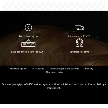
Retour sous 14 jours
Livraison sous 24 à 72h
HT
Livraison offerte à partir de 150€
Satisfaction clients
Mentions légales
Plan du site
Conditions générales de vente
Frennly
Gérer mes cookies
Ce site est protégé par reCAPTCHA et les
règles de confidentialité
et les
conditions d'utilisation
de Google
s'appliquent.