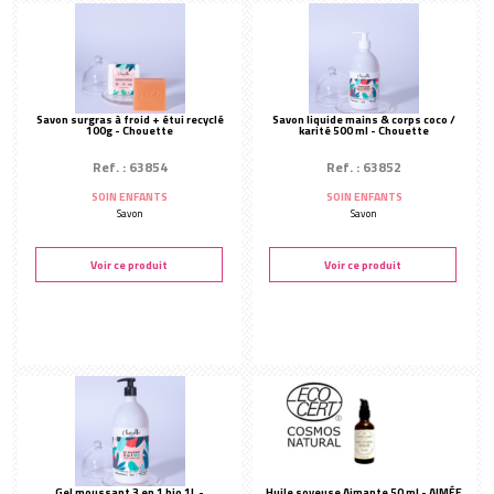
AUTRES MARQUES
Aimée de Mars
Elixirs & Co
Biothalys
Savon surgras à froid + étui recyclé
Savon liquide mains & corps coco /
100g - Chouette
karité 500 ml - Chouette
Santaverde
Ref. : 63854
Ref. : 63852
Chouette Paris
SOIN ENFANTS
SOIN ENFANTS
CHEVEUX
Savon
Savon
Soins capillaires
Voir ce produit
Voir ce produit
Matériels et accessoires
Mobilier
Gel moussant 3 en 1 bio 1L -
Huile soyeuse Aimante 50 ml - AIMÉE