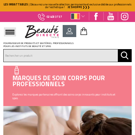
LES IMBATTABLES
| Découvrez une nouvelle sélection permanente et exclusive dédiée aux professionnels
de l'esthétique !
JE SHOPPE ❯❯❯
02 403 37 37
FOURNISSEUR DE PRODUITS ET MATÉRIEL PROFESSIONNELS
POUR LES INSTITUTS DE BEAUTÉ ET SPAS
DÉJÀ CLIENT ?
Mot de passe oublié ?
MARQUES DE SOIN CORPS POUR
PROFESSIONNELS
Explorez les marques partenaires offrant des soins corps innovants pour instituts et
spas.
NOUVEAU CLIENT ?
Créez votre compte