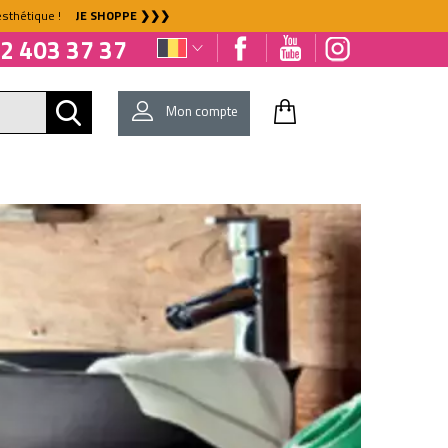
l'esthétique !
JE SHOPPE ❯❯❯
2 403 37 37
Mon compte
E
EQUIPEMENT
BIO & NATURE
SENS&SPIRIT®
DÉJÀ CLIENT ?
Mot de passe oublié ?
NOUVEAU CLIENT ?
Créez votre compte