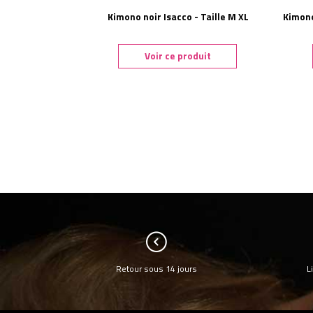
Kimono noir Isacco - Taille M XL
Kimono
Voir ce produit
Retour sous 14 jours
L