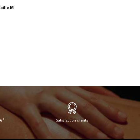
aille M
HT
0€
Satisfaction clients