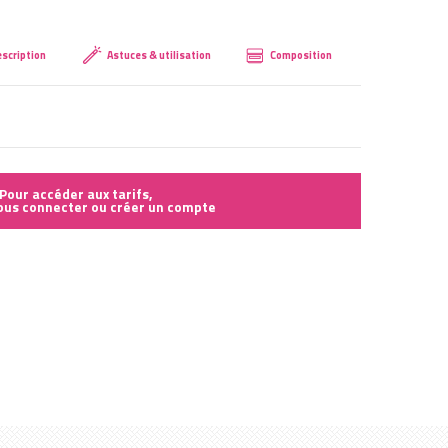
Créer mon compte
scription
Astuces & utilisation
Composition
Pour accéder aux tarifs,
vous connecter ou créer un compte