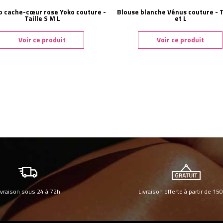
 cache-cœur rose Yoko couture -
Blouse blanche Vénus couture - T
Taille S M L
et L
Voir ce produit
Voir ce produit
ivraison sous 24 à 72h
Livraison offerte à partir de 15