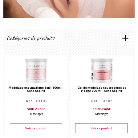
Créer mon compte
Catégories de produits
LES RITUELS SENS&SPIRIT
Éclat immédiat
Hydratant
Purifiant
Anti-Âge
Modelage enzymatique 2en1 200ml -
Gel de modelage neutre corps et
Sens&Spirit
visage 500 ml - Sens&Spirit
Les essentiels
PRÉPARATION DE LA PEAU
Ref. : 61105
Ref. : 61107
Démaquillant & Lotion
SOIN VISAGE
SOIN VISAGE
Modelages
Modelages
TYPES DE SOINS
Ampoule de soin
Voir ce produit
Voir ce produit
Gommage