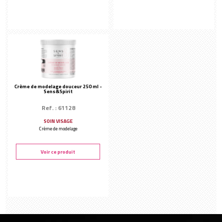
Modelage
Masque
Rouleaux de jade
Masque crème
Huiles végétales et eaux florales
Masque bio-cellulose
FINALISATION DU SOIN
Masque collagène - tissu
Hydratation
Masque poudre
Crème de modelage douceur 250 ml -
Sérums
Sens&Spirit
Contours des yeux
Ref. : 61128
Soin des lèvres
SOIN VISAGE
Crème de modelage
SOIN CIBLÉ
Anti-âge
Voir ce produit
Beauté Coréenne
Féminité
Homme
Solaire
CONSOMMABLES