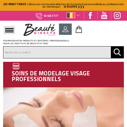
LES IMBATTABLES
| Découvrez une nouvelle sélection permanente et exclusive dédiée aux professionnels
de l'esthétique !
JE SHOPPE ❯❯❯
02 403 37 37
FOURNISSEUR DE PRODUITS ET MATÉRIEL PROFESSIONNELS
POUR LES INSTITUTS DE BEAUTÉ ET SPAS
DÉJÀ CLIENT ?
Mot de passe oublié ?
SOINS DE MODELAGE VISAGE
PROFESSIONNELS
NOUVEAU CLIENT ?
Créez votre compte