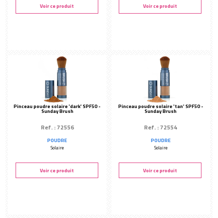
Sourcils
Voir ce produit
Voir ce produit
LÈVRES
Crayon & Rouge à lèvres
MAQUILLAGE ARTISTIQUE
Paillettes
BEAUTÉ DU REGARD
Teinture de cils
Permanente - Rehaussement
Peggy Sage
Soin cils & sourcils
Peggy Sage
Pinceau poudre solaire 'dark' SPF50 -
Pinceau poudre solaire 'tan' SPF50 -
Sunday Brush
Sunday Brush
Faux-cils
Ref. : 72556
Ref. : 72554
Dermopigmentation
POUDRE
POUDRE
Solaire
Solaire
Yumi Lashes
Yumi Brows
Voir ce produit
Voir ce produit
ACCESSOIRES
Éponges & consommables
Pinceaux
Regard
Teint & Lèvres