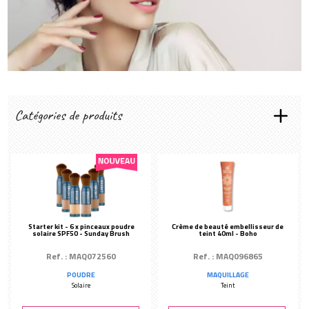
Créer mon compte
Catégories de produits
TEINT
Fond de teint & BB Crème
Correcteur & anti-cernes
Blush
Highlighter
Starter kit - 6 x pinceaux poudre
Crème de beauté embellisseur de
YEUX
solaire SPF50 - Sunday Brush
teint 40ml - Boho
Fard à paupières
Ref. : MAQ072560
Ref. : MAQ096865
Crayon & Eye-liner
POUDRE
MAQUILLAGE
Solaire
Teint
Mascara