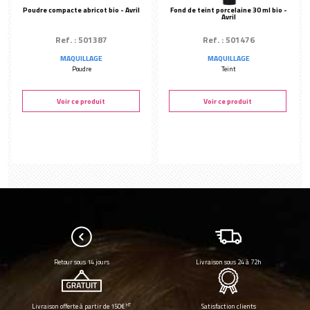
Poudre compacte abricot bio - Avril
Fond de teint porcelaine 30 ml bio -
Avril
Ref. : 501387
Ref. : 501476
MAQUILLAGE
MAQUILLAGE
Poudre
Teint
Voir ce produit
Voir ce produit
Retour sous 14 jours
Livraison sous 24 à 72h
HT
Livraison offerte à partir de 150€
Satisfaction clients