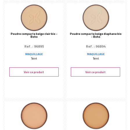
Poudre compacte beige clair bio -
Poudre compacte beige diaphane bio
Boho
- Boho
Ref. : 96895
Ref. : 96894
MAQUILLAGE
MAQUILLAGE
Teint
Teint
Voir ce produit
Voir ce produit