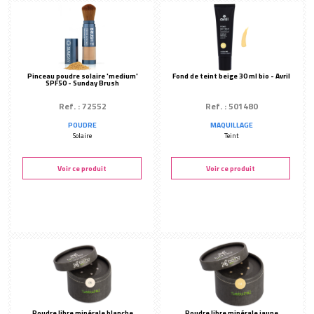
Miroirs
Yeux
PEGGY SAGE
Les essentiels
DÉMAQUILLANTS
Pinceau poudre solaire 'medium'
Fond de teint beige 30 ml bio - Avril
SPF50 - Sunday Brush
Ref. : 72552
Ref. : 501480
POUDRE
MAQUILLAGE
Solaire
Teint
Voir ce produit
Voir ce produit
Poudre libre minérale blanche
Poudre libre minérale jaune