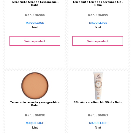
Terre cuite terre de toscane bio -
Terre cuite terre des cevennes bio -
Boho
Boho
Ref. : 96900
Ref. : 96899
MAQUILLAGE
MAQUILLAGE
Teint
Teint
Voir ce produit
Voir ce produit
Terre cuite terre de gascogne bio -
BB crème medium bio 30ml - Boho
Boho
Ref. : 96898
Ref. : 96863
MAQUILLAGE
MAQUILLAGE
Teint
Teint