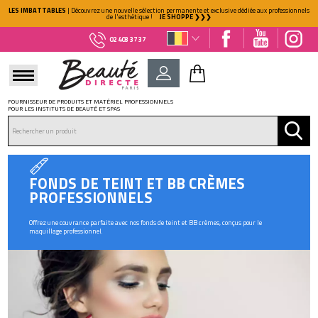
LES IMBATTABLES
| Découvrez une nouvelle sélection permanente et exclusive dédiée aux professionnels
de l'esthétique !
JE SHOPPE ❯❯❯
02 403 37 37
FOURNISSEUR DE PRODUITS ET MATÉRIEL PROFESSIONNELS
POUR LES INSTITUTS DE BEAUTÉ ET SPAS
DÉJÀ CLIENT ?
Mot de passe oublié ?
FONDS DE TEINT ET BB CRÈMES
PROFESSIONNELS
Offrez une couvrance parfaite avec nos fonds de teint et BB crèmes, conçus pour le
maquillage professionnel.
NOUVEAU CLIENT ?
Créez votre compte