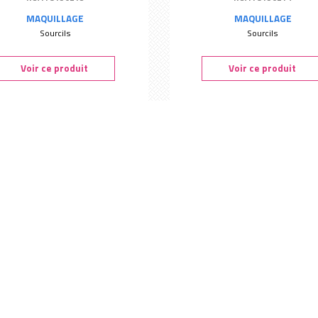
MAQUILLAGE
MAQUILLAGE
Sourcils
Sourcils
Voir ce produit
Voir ce produit
e compacte express Bronzée -
Anti-cernes twist Sable - Peg
Peggy Sage
Ref. : S802580
Ref. : S801110
TEINT
TEINT