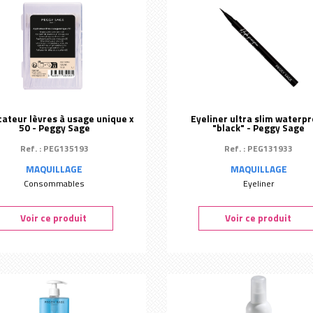
Yumi Skincare
cateur lèvres à usage unique x
Eyeliner ultra slim waterp
50 - Peggy Sage
"black" - Peggy Sage
Ref. : PEG135193
Ref. : PEG131933
MAQUILLAGE
MAQUILLAGE
Consommables
Eyeliner
Voir ce produit
Voir ce produit