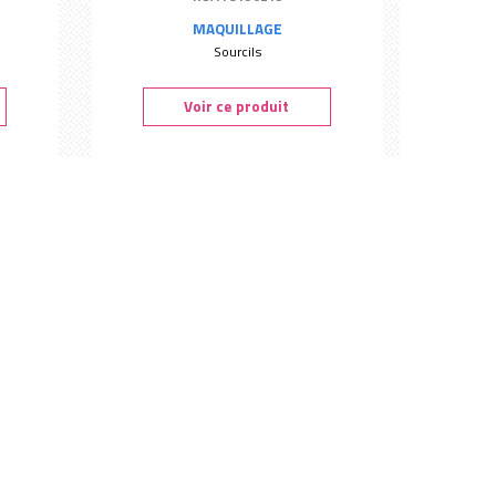
MAQUILLAGE
Sourcils
Voir ce produit
gy Sage
Anti-cernes twist Naturel - Peggy
Sage
Ref. : S801105
TEINT