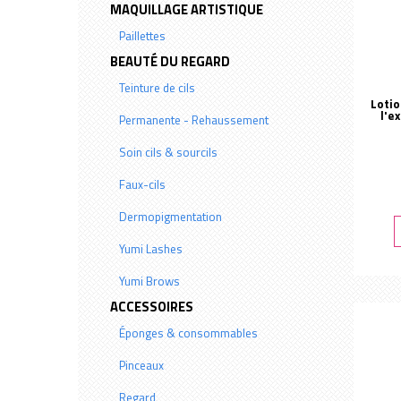
MAQUILLAGE ARTISTIQUE
Paillettes
BEAUTÉ DU REGARD
Teinture de cils
Loti
l'e
Permanente - Rehaussement
Peggy Sage
Soin cils & sourcils
Peggy Sage
Faux-cils
Dermopigmentation
Yumi Lashes
Yumi Brows
ACCESSOIRES
Éponges & consommables
Pinceaux
Regard
Teint & Lèvres