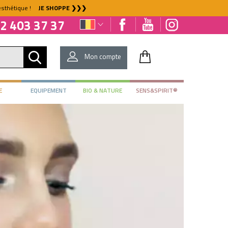
l'esthétique !
JE SHOPPE ❯❯❯
2 403 37 37
Mon compte
E
EQUIPEMENT
BIO & NATURE
SENS&SPIRIT®
DÉJÀ CLIENT ?
Mot de passe oublié ?
NOUVEAU CLIENT ?
Créez votre compte