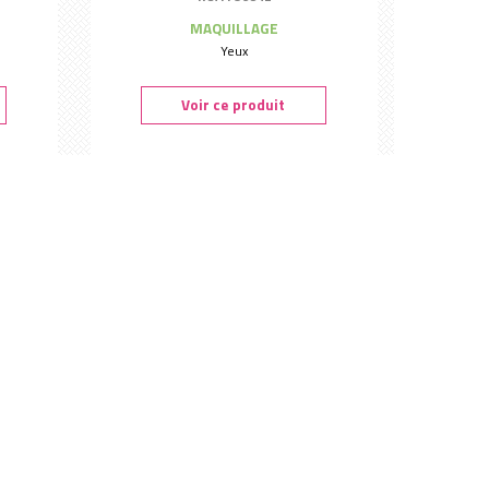
MAQUILLAGE
Yeux
Voir ce produit
ho
Eyeliner noir bio 3ml - boho
Ref. : 96839
MAQUILLAGE
Eyeliner