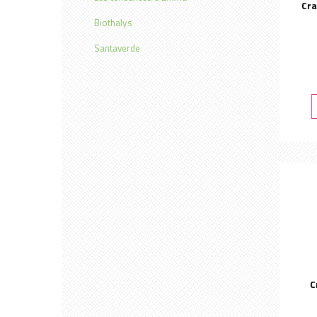
Cra
Biothalys
Santaverde
C