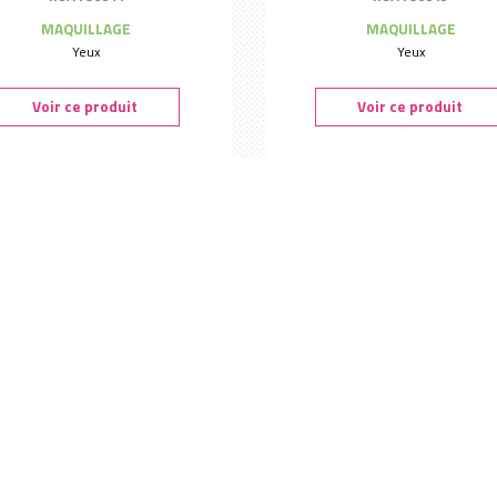
MAQUILLAGE
MAQUILLAGE
Yeux
Yeux
Voir ce produit
Voir ce produit
rayon yeux brun bio - Boho
Crayon yeux noir bio - Bo
Ref. : 96841
Ref. : 96840
MAQUILLAGE
MAQUILLAGE
Yeux
Yeux