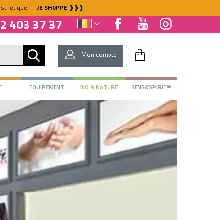
l'esthétique !
JE SHOPPE ❯❯❯
2 403 37 37
Mon compte
E
EQUIPEMENT
BIO & NATURE
SENS&SPIRIT®
DÉJÀ CLIENT ?
Mot de passe oublié ?
NOUVEAU CLIENT ?
Créez votre compte