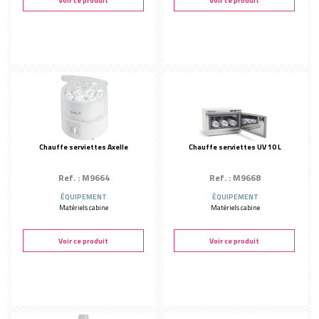
Voir ce produit
Voir ce produit
MOBILIER CABINE
Petit équipement
Tables de soin & fauteuil
Tables manucure & accessoires
FOURNITURES
Fournitures salon
Valise de transport
Chauffe serviettes Axelle
Chauffe serviettes UV 10 L
Cadeaux clients
AMBIANCE
Ref. : M9664
Ref. : M9668
Parfums d'ambiance
ÉQUIPEMENT
ÉQUIPEMENT
ESPACE ACCUEIL
Matériels cabine
Matériels cabine
Thé et infusion
Voir ce produit
Voir ce produit