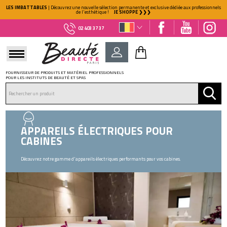
LES IMBATTABLES
| Découvrez une nouvelle sélection permanente et exclusive dédiée aux professionnels
de l'esthétique !
JE SHOPPE ❯❯❯
02 403 37 37
FOURNISSEUR DE PRODUITS ET MATÉRIEL PROFESSIONNELS
POUR LES INSTITUTS DE BEAUTÉ ET SPAS
DÉJÀ CLIENT ?
Mot de passe oublié ?
APPAREILS ÉLECTRIQUES POUR
CABINES
Découvrez notre gamme d'appareils électriques performants pour vos cabines.
NOUVEAU CLIENT ?
Créez votre compte