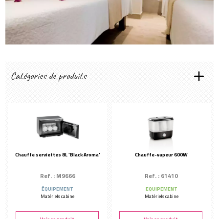
Créer mon compte
Catégories de produits
MATÉRIELS CABINE
Appareils électriques
Lampes
Diffuseurs
Couvertures & matelas chauffants
Chauffe serviettes 8L 'Black Aroma'
Chauffe-vapeur 600W
APPAREILS DE SOIN
Appareils à ozone
Ref. : M9666
Ref. : 61410
Appareils visage & corps
ÉQUIPEMENT
EQUIPEMENT
Matériels cabine
Matériels cabine
Luminothérapie
Consommable