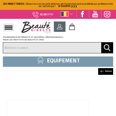
LES IMBATTABLES
| Découvrez une nouvelle sélection permanente et exclusive dédiée aux professionnels
de l'esthétique !
JE SHOPPE ❯❯❯
02 403 37 37
FOURNISSEUR DE PRODUITS ET MATÉRIEL PROFESSIONNELS
POUR LES INSTITUTS DE BEAUTÉ ET SPAS
DÉJÀ CLIENT ?
Mot de passe oublié ?
EQUIPEMENT
Retour
NOUVEAU CLIENT ?
Créez votre compte