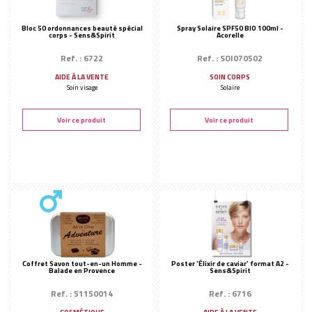
Bloc 50 ordonnances beauté spécial
Spray Solaire SPF50 BIO 100ml -
corps - Sens&Spirit
Acorelle
Ref. : 6722
Ref. : SOI070502
AIDE À LA VENTE
SOIN CORPS
Soin visage
Solaire
Voir ce produit
Voir ce produit
Coffret Savon tout-en-un Homme -
Poster 'Élixir de caviar' format A2 -
Balade en Provence
Sens&Spirit
Ref. : 51150014
Ref. : 6716