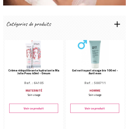
Créer mon compte
Catégories de produits
LES RITUELS SENS&SPIRIT
Éclat immédiat
Hydratant
Purifiant
Anti-Âge
Crème rééquilibrante hydratante Ma
Gel nettoyant visage bio 100 ml -
Jolie Peau 40ml - Omum
Avril men
Les essentiels
PRÉPARATION DE LA PEAU
Ref. : 64105
Ref. : 500711
Démaquillant & Lotion
MATERNITÉ
HOMME
Soin visage
Soin visage
TYPES DE SOINS
Ampoule de soin
Voir ce produit
Voir ce produit
Gommage
Modelage