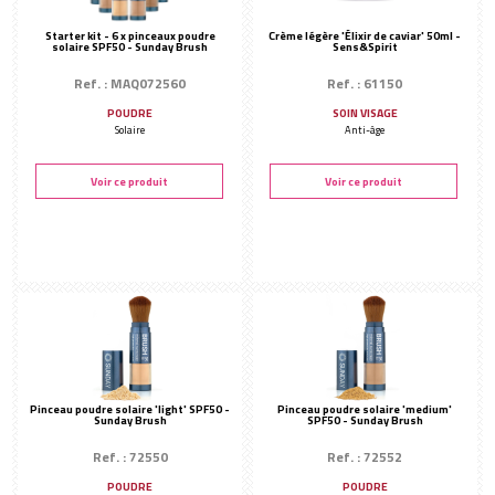
Starter kit - 6 x pinceaux poudre
Crème légère 'Élixir de caviar' 50ml -
solaire SPF50 - Sunday Brush
Sens&Spirit
Ref. : MAQ072560
Ref. : 61150
POUDRE
SOIN VISAGE
Solaire
Anti-âge
Voir ce produit
Voir ce produit
Pinceau poudre solaire 'light' SPF50 -
Pinceau poudre solaire 'medium'
Sunday Brush
SPF50 - Sunday Brush
Ref. : 72550
Ref. : 72552
POUDRE
POUDRE