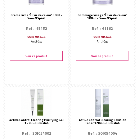
Crème riche 'Élixir de caviar' 50ml -
Gommage visage 'Élixir de caviar'
Sens&Spirit
100ml - Sens&Spirit
Ref. : 61152
Ref. : 61162
SOIN VISAGE
SOIN VISAGE
Anti-âge
Anti-âge
Voir ce produit
Voir ce produit
Active Control Clearing Purifying Gel
Active Control Clearing Solution
15 ml - Hubislab
Toner 120ml - Hubislab
Ref. : SOI054002
Ref. : SOI054004