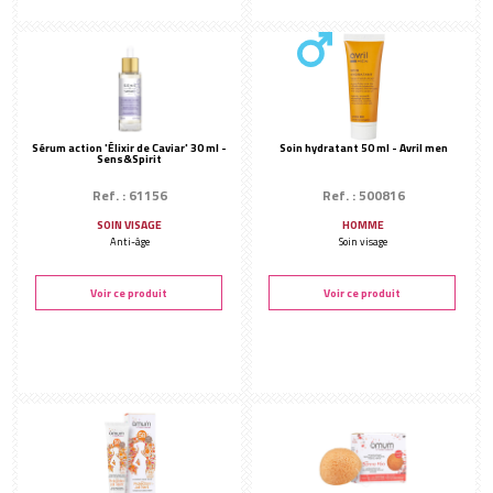
Masque
Rouleaux de jade
Masque crème
Huiles végétales et eaux florales
Masque bio-cellulose
FINALISATION DU SOIN
Masque collagène - tissu
Hydratation
Masque poudre
Sérum action 'Élixir de Caviar' 30 ml -
Soin hydratant 50 ml - Avril men
Sérums
Sens&Spirit
Contours des yeux
Ref. : 61156
Ref. : 500816
Soin des lèvres
SOIN VISAGE
HOMME
Anti-âge
Soin visage
SOIN CIBLÉ
Anti-âge
Voir ce produit
Voir ce produit
Beauté Coréenne
Féminité
Homme
Solaire
CONSOMMABLES
Éponges de soin