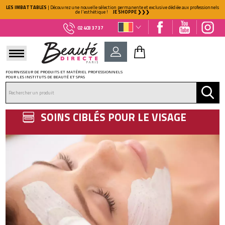
LES IMBATTABLES
| Découvrez une nouvelle sélection permanente et exclusive dédiée aux professionnels
de l'esthétique !
JE SHOPPE ❯❯❯
02 403 37 37
FOURNISSEUR DE PRODUITS ET MATÉRIEL PROFESSIONNELS
POUR LES INSTITUTS DE BEAUTÉ ET SPAS
DÉJÀ CLIENT ?
Mot de passe oublié ?
SOINS CIBLÉS POUR LE VISAGE
NOUVEAU CLIENT ?
Créez votre compte