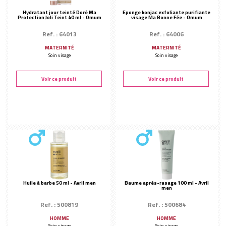
Accessoires
Hydratant jour teinté Doré Ma
Eponge konjac exfoliante purifiante
Protection Joli Teint 40 ml - Omum
visage Ma Bonne Fée - Omum
Flacons & ustensiles
AUTRES MARQUES
Ref. : 64013
Ref. : 64006
Biothalys
MATERNITÉ
MATERNITÉ
Soin visage
Soin visage
Biodance
Centifolia
Voir ce produit
Voir ce produit
Elixirs & Co
Hubislab
Peggy Sage
Santaverde
Thank You Farmer
Yumi Skincare
Huile à barbe 50 ml - Avril men
Baume après-rasage 100 ml - Avril
men
Ref. : 500819
Ref. : 500684
HOMME
HOMME
Soin visage
Soin visage