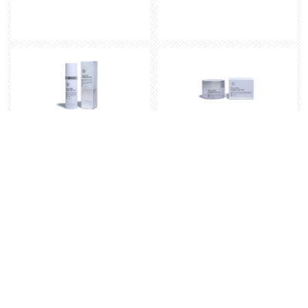
Derma Max Brightening Serum 50ml -
Derma Max Brightening Clinic Cream
Hubislab
50g - Hubislab
Ref. : SOI054026
Ref. : SOI054028
SOIN VISAGE
SOIN VISAGE
Sérum
Crème de soin
Voir ce produit
Voir ce produit