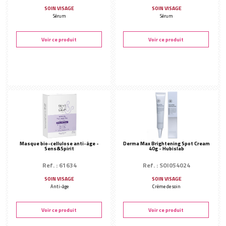
SOIN VISAGE
SOIN VISAGE
Sérum
Sérum
Voir ce produit
Voir ce produit
Masque bio-cellulose anti-âge -
Derma Max Brightening Spot Cream
Sens&Spirit
40g - Hubislab
Ref. : 61634
Ref. : SOI054024
SOIN VISAGE
SOIN VISAGE
Anti-âge
Crème de soin
Voir ce produit
Voir ce produit