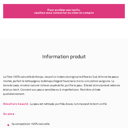
Pour accéder aux tarifs,
veuillez vous connecter ou créer un compte
Information produit
La fibre 100% naturelle de Konjac, issue d’un tubercule originaire d’Asie du Sud, élimine les peaux
mortes, parfait le nettoyage ou le démaquillage et favorise la micro-circulation sanguine. La
terre de Loess, minéral naturel riche en oxyde de fer, purifie la peau. Elle est stimulante et redonne
éclat au teint. Convient aux peaux sensibles ou à imperfections. Peut être utilisée
quotidiennement.
Résultats beauté :
La peau est nettoyée, purifiée, douce, lumineuse et le teint unifié.
On aime
:
Sa composition 100% naturelle