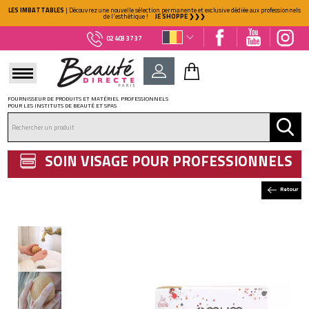
LES IMBATTABLES
| Découvrez une nouvelle sélection permanente et exclusive dédiée aux professionnels
de l'esthétique !
JE SHOPPE ❯❯❯
02 403 37 37
FOURNISSEUR DE PRODUITS ET MATÉRIEL PROFESSIONNELS
POUR LES INSTITUTS DE BEAUTÉ ET SPAS
DÉJÀ CLIENT ?
Mot de passe oublié ?
SOIN VISAGE POUR PROFESSIONNELS
Retour
NOUVEAU CLIENT ?
Créez votre compte