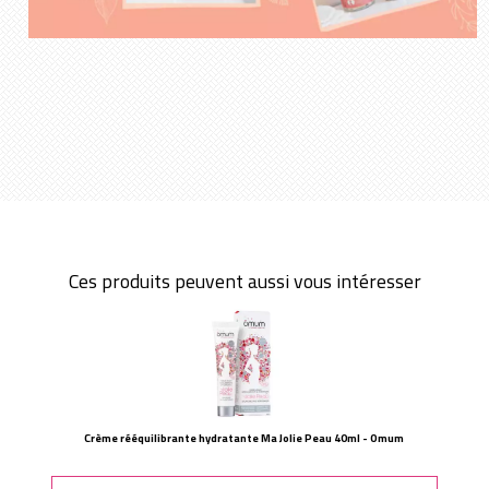
Ces produits peuvent aussi vous intéresser
Crème rééquilibrante hydratante Ma Jolie Peau 40ml - Omum