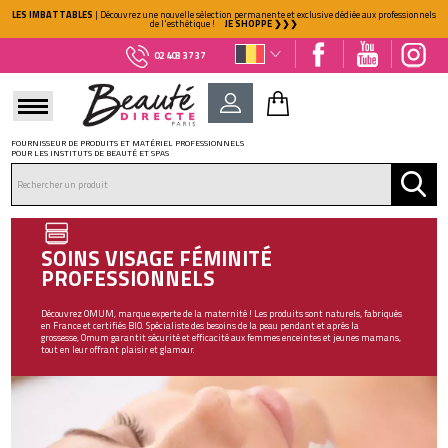
LES IMBATTABLES
| Découvrez une nouvelle sélection permanente et exclusive dédiée aux professionnels
de l'esthétique !
JE SHOPPE ❯❯❯
02 403 37 37
FOURNISSEUR DE PRODUITS ET MATÉRIEL PROFESSIONNELS
POUR LES INSTITUTS DE BEAUTÉ ET SPAS
DÉJÀ CLIENT ?
Mot de passe oublié ?
SOINS VISAGE FÉMINITÉ
PROFESSIONNELS
Découvrez OMUM, marque experte de la maternité ! Les produits sont naturels, fabriqués
en France et certifiés BIO. Spécialiste des besoins de la peau pendant et après la
grossesse, Omum garantit sécurité et efficacité aux femmes enceintes et jeunes mamans,
tout en leur offrant plaisir et glamour.
NOUVEAU CLIENT ?
Créez votre compte