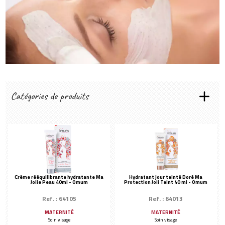
Créer mon compte
Catégories de produits
LES RITUELS SENS&SPIRIT
Éclat immédiat
Hydratant
Purifiant
Anti-Âge
Crème rééquilibrante hydratante Ma
Hydratant jour teinté Doré Ma
Jolie Peau 40ml - Omum
Protection Joli Teint 40 ml - Omum
Les essentiels
PRÉPARATION DE LA PEAU
Ref. : 64105
Ref. : 64013
Démaquillant & Lotion
MATERNITÉ
MATERNITÉ
Soin visage
Soin visage
TYPES DE SOINS