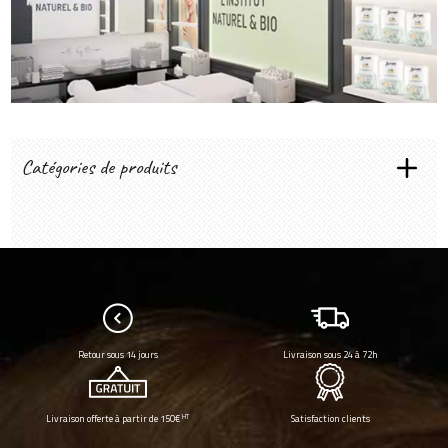
Créer mon compte
Catégories de produits
ÉPILATION
Cires & bandes
Soins avant et après épil
HYGIÈNE
Mains & peau
Entretien
USAGE UNIQUE
Retour sous 14 jours
Livraison sous 24 à 72h
Consommables
SOINS VISAGE
HT
Livraison offerte à partir de 150€
Satisfaction clients
Nettoyant démaquillant