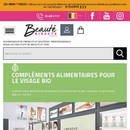
LES IMBATTABLES
| Découvrez une nouvelle sélection permanente et exclusive dédiée aux professionnels
de l'esthétique !
JE SHOPPE ❯❯❯
02 403 37 37
FOURNISSEUR DE PRODUITS ET MATÉRIEL PROFESSIONNELS
POUR LES INSTITUTS DE BEAUTÉ ET SPAS
DÉJÀ CLIENT ?
Mot de passe oublié ?
COMPLÉMENTS ALIMENTAIRES POUR
LE VISAGE BIO
Explorez notre sélection de compléments alimentaires bio pour améliorer la santé de la
peau en institut.
NOUVEAU CLIENT ?
Créez votre compte