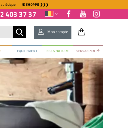
l'esthétique !
JE SHOPPE ❯❯❯
2 403 37 37
Mon compte
E
EQUIPEMENT
BIO & NATURE
SENS&SPIRIT®
DÉJÀ CLIENT ?
Mot de passe oublié ?
NOUVEAU CLIENT ?
Créez votre compte