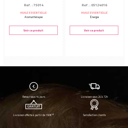
Ref. : 75014
Ref. : 05124016
HUILE ESSENTIELLE
HUILE ESSENTIELLE
Aromathérapie
Énergie
Voir ce produit
Voir ce produit
Retour sous 14 jours
Livraison sous 24 à 72h
HT
Livraison offerte à partir de 150€
Satisfaction clients