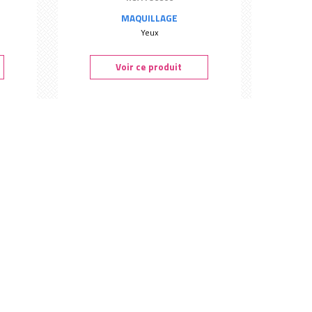
MAQUILLAGE
Yeux
Voir ce produit
- Boho
Ombre à paupières Sienna - Boho
Ref. : 96803
MAQUILLAGE
Yeux