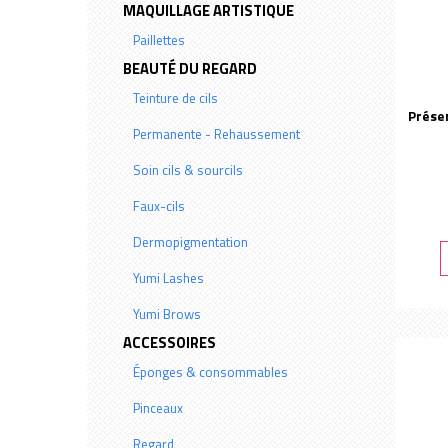
MAQUILLAGE ARTISTIQUE
Paillettes
BEAUTÉ DU REGARD
Teinture de cils
Présen
Permanente - Rehaussement
Peggy Sage
Soin cils & sourcils
Peggy Sage
Faux-cils
Dermopigmentation
Yumi Lashes
Yumi Brows
ACCESSOIRES
Éponges & consommables
Pinceaux
Regard
Teint & Lèvres