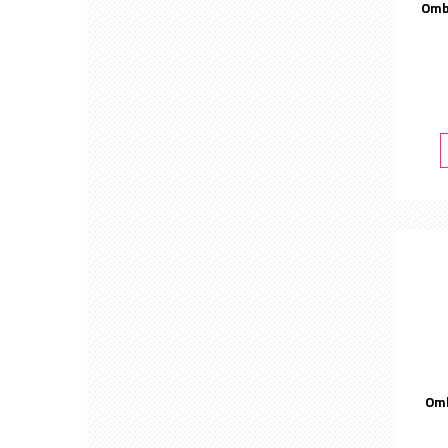
Ombr
Omb