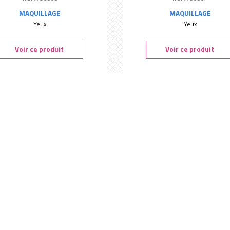
MAQUILLAGE
MAQUILLAGE
Yeux
Yeux
Voir ce produit
Voir ce produit
re à paupières Storm - Boho
Ombre à paupières Pink Dust 
Ref. : 96805
Ref. : 96804
MAQUILLAGE
MAQUILLAGE
Yeux
Yeux