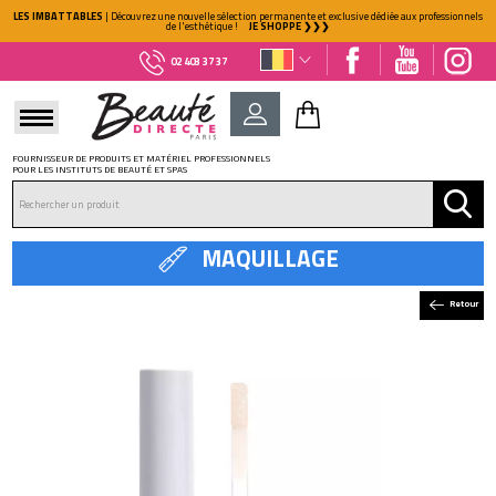
LES IMBATTABLES
| Découvrez une nouvelle sélection permanente et exclusive dédiée aux professionnels
de l'esthétique !
JE SHOPPE ❯❯❯
02 403 37 37
FOURNISSEUR DE PRODUITS ET MATÉRIEL PROFESSIONNELS
POUR LES INSTITUTS DE BEAUTÉ ET SPAS
DÉJÀ CLIENT ?
Mot de passe oublié ?
MAQUILLAGE
Retour
NOUVEAU CLIENT ?
Créez votre compte