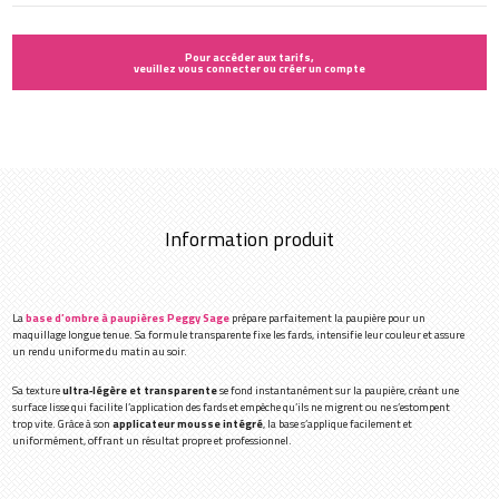
Pour accéder aux tarifs,
veuillez vous connecter ou créer un compte
Information produit
La
base d’ombre à paupières Peggy Sage
prépare parfaitement la paupière pour un
maquillage longue tenue. Sa formule transparente fixe les fards, intensifie leur couleur et assure
un rendu uniforme du matin au soir.
Sa texture
ultra‑légère et transparente
se fond instantanément sur la paupière, créant une
surface lisse qui facilite l’application des fards et empêche qu’ils ne migrent ou ne s’estompent
trop vite. Grâce à son
applicateur mousse intégré
, la base s’applique facilement et
uniformément, offrant un résultat propre et professionnel.