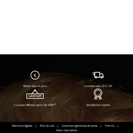
Retour sous 14 jours
Livraison sous 24 à 72h
HT
Livraison offerte à partir de 150€
Satisfaction clients
Mentions légales
Plan du site
Conditions générales de vente
Frennly
Gérer mes cookies