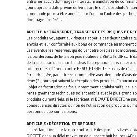
entraîner aucun dommages-intérêts, ni annulation de commande
jours après la date prévue de livraison, le ou les produits/matéri
commande pourra être annulée par l’une ou l’autre des parties, 
dommages-intérêts.
ARTICLE 4 : TRANSPORT, TRANSFERT DES RISQUES ET R
Les produits voyagent aux risques et périls des destinataires qui 
envois et leur conformité aux bons de commande au moment de l
Les éventuelles réserves, qui doivent être précises et motivées,
les bordereaux de livraison puis notifiées à BEAUTE DIRECTE d
de la réception de la marchandise. L’acceptation sans réserve des
tout recours ultérieur contre BEAUTE DIRECTE. En cas de réclama
être adressée, par lettre recommandée avec demande d’avis de 
deux (2) jours qui suivent la réception des produits. En aucun c
l’objet de facturation de frais, notamment administratifs, de la p
renseignements techniques soient établis avec le plus grand soi
produits ou matériels, ni le fabricant, ni BEAUTE DIRECTE ne s
conséquences directes ou non de l’utilisation de produits ou ma
personnes que sur les biens.
ARTICLE 5 : RÉCEPTION ET RETOURS
Les réclamations sur la non-conformité des produits livrés doiv
DIRECTE dans un délai maximum de quarante huit heures (48h) a