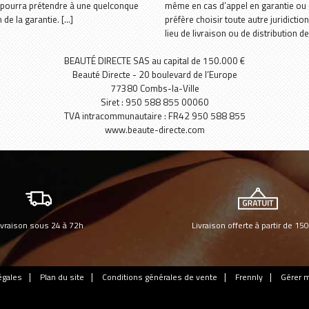
ne pourra prétendre à une quelconque
même en cas d’appel en garantie ou 
e la garantie. [...]
préfère choisir toute autre juridicti
lieu de livraison ou de distribution d
BEAUTÉ DIRECTE SAS au capital de 150.000 €
Beauté Directe - 20 boulevard de l’Europe
77380 Combs-la-Ville
Siret : 950 588 855 00060
TVA intracommunautaire : FR42 950 588 855
www.beaute-directe.com
ivraison sous 24 à 72h
Livraison offerte à partir de 15
égales
Plan du site
Conditions générales de vente
Frennly
Gérer 