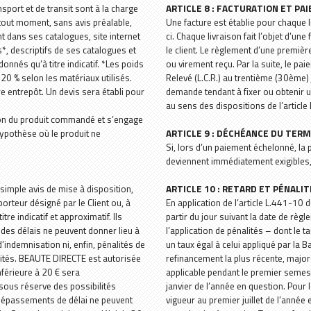
sport et de transit sont à la charge
ARTICLE 8 : FACTURATION ET PA
 tout moment, sans avis préalable,
Une facture est établie pour chaque l
nt dans ses catalogues, site internet
ci. Chaque livraison fait l’objet d’u
*, descriptifs de ses catalogues et
le client. Le règlement d’une premiè
nnés qu’à titre indicatif. *Les poids
ou virement reçu. Par la suite, le p
 20 % selon les matériaux utilisés.
Relevé (L.C.R.) au trentième (30ème) 
re entrepôt. Un devis sera établi pour
demande tendant à fixer ou obtenir 
au sens des dispositions de l’articl
sation du produit commandé et s’engage
ypothèse où le produit ne
ARTICLE 9 : DÉCHÉANCE DU TER
Si, lors d’un paiement échelonné, la
deviennent immédiatement exigibles
r simple avis de mise à disposition,
ARTICLE 10 : RETARD ET PÉNALI
rteur désigné par le Client ou, à
En application de l’article L.441-10
tre indicatif et approximatif. Ils
partir du jour suivant la date de règl
es délais ne peuvent donner lieu à
l’application de pénalités – dont le tau
indemnisation ni, enfin, pénalités de
un taux égal à celui appliqué par la 
ilités. BEAUTE DIRECTE est autorisée
refinancement la plus récente, major
inférieure à 20 € sera
applicable pendant le premier semest
sous réserve des possibilités
janvier de l’année en question. Pour 
dépassements de délai ne peuvent
vigueur au premier juillet de l’année