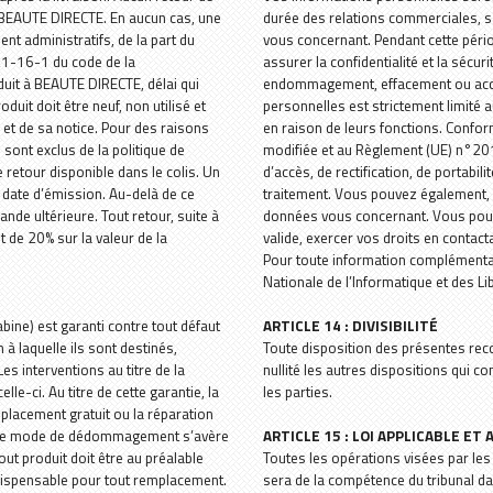
de BEAUTE DIRECTE. En aucun cas, une
durée des relations commerciales, s
ent administratifs, de la part du
vous concernant. Pendant cette pér
121-16-1 du code de la
assurer la confidentialité et la séc
uit à BEAUTE DIRECTE, délai qui
endommagement, effacement ou accès
uit doit être neuf, non utilisé et
personnelles est strictement limité a
et de sa notice. Pour des raisons
en raison de leurs fonctions. Confor
sont exclus de la politique de
modifiée et au Règlement (UE) n°2016
he retour disponible dans le colis. Un
d’accès, de rectification, de portabi
a date d’émission. Au-delà de ce
traitement. Vous pouvez également, 
de ultérieure. Tout retour, suite à
données vous concernant. Vous pouvez
 de 20% sur la valeur de la
valide, exercer vos droits en contac
Pour toute information complémenta
Nationale de l’Informatique et des Li
abine) est garanti contre tout défaut
ARTICLE 14 : DIVISIBILITÉ
 à laquelle ils sont destinés,
Toute disposition des présentes rec
es interventions au titre de la
nullité les autres dispositions qui c
le-ci. Au titre de cette garantie, la
les parties.
placement gratuit ou la réparation
si ce mode de dédommagement s’avère
ARTICLE 15 : LOI APPLICABLE E
out produit doit être au préalable
Toutes les opérations visées par les 
dispensable pour tout remplacement.
sera de la compétence du tribunal da