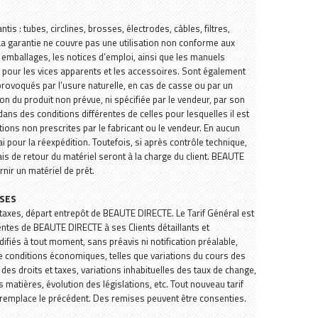
tis : tubes, circlines, brosses, électrodes, câbles, filtres,
Créer mon compte
La garantie ne couvre pas une utilisation non conforme aux
emballages, les notices d’emploi, ainsi que les manuels
as pour les vices apparents et les accessoires. Sont également
 provoqués par l’usure naturelle, en cas de casse ou par un
ion du produit non prévue, ni spécifiée par le vendeur, par son
ans des conditions différentes de celles pour lesquelles il est
ons non prescrites par le fabricant ou le vendeur. En aucun
i pour la réexpédition. Toutefois, si après contrôle technique,
is de retour du matériel seront à la charge du client. BEAUTE
nir un matériel de prêt.
ISES
s taxes, départ entrepôt de BEAUTE DIRECTE. Le Tarif Général est
ntes de BEAUTE DIRECTE à ses Clients détaillants et
ifiés à tout moment, sans préavis ni notification préalable,
conditions économiques, telles que variations du cours des
es droits et taxes, variations inhabituelles des taux de change,
matières, évolution des législations, etc. Tout nouveau tarif
remplace le précédent. Des remises peuvent être consenties.