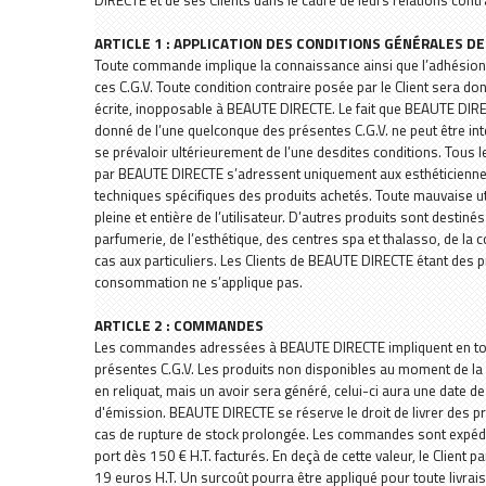
DIRECTE et de ses Clients dans le cadre de leurs relations contra
Soins après épilation
SOIN CIBLÉ
Les essentiels
Éponges & consommables
PÉDICURE
Parfums d'ambiance
Huiles essentielles
Crème de soin
Soin des lèvr
Hydratant
Les essentiel
Thé et infusi
Lèvres
ARTICLE 1 : APPLICATION DES CONDITIONS GÉNÉRALES D
Toute commande implique la connaissance ainsi que l’adhésion e
Anti-âge
CONSOMMABLES
Pinceaux
Soin anti-callosités
Solaire
Les coffrets visage
CONSOMMA
AUTRES MA
DÉMAQUILL
Maquillage ar
ces C.G.V. Toute condition contraire posée par le Client sera don
écrite, inopposable à BEAUTE DIRECTE. Le fait que BEAUTE DIR
Beauté Coréenne
Accessoires corps
Regard
Soin des pieds
Déodorants
Éponges de s
Aimée de Ma
MANUCURIE
donné de l’une quelconque des présentes C.G.V. ne peut être in
se prévaloir ultérieurement de l’une desdites conditions. Tous
Féminité
Aromathérapie
Miroirs
Outils pédicure
Hydratation corps
Accessoires
Elixirs & Co
Soins
par BEAUTE DIRECTE s’adressent uniquement aux esthéticienn
techniques spécifiques des produits achetés. Toute mauvaise ut
Homme
Bain de pieds
Compléments alimentaires
Flacons & ust
Biothalys
PURE color
pleine et entière de l’utilisateur. D’autres produits sont destiné
parfumerie, de l’esthétique, des centres spa et thalasso, de la 
Solaire
EQUIPEMENT
Santaverde
Vernis KIDS
cas aux particuliers. Les Clients de BEAUTE DIRECTE étant des pr
consommation ne s’applique pas.
Infusion
Chouette Par
Soin anti-call
ARTICLE 2 : COMMANDES
Les commandes adressées à BEAUTE DIRECTE impliquent en tout
présentes C.G.V. Les produits non disponibles au moment de la 
en reliquat, mais un avoir sera généré, celui-ci aura une date de
d'émission. BEAUTE DIRECTE se réserve le droit de livrer des pr
cas de rupture de stock prolongée. Les commandes sont expéd
port dès 150 € H.T. facturés. En deçà de cette valeur, le Client pa
19 euros H.T. Un surcoût pourra être appliqué pour toute livra