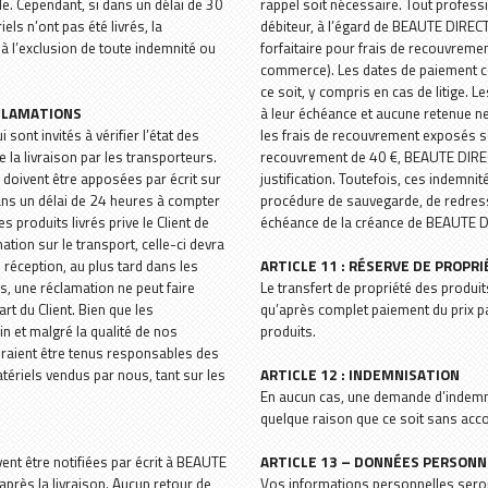
. Cependant, si dans un délai de 30
rappel soit nécessaire. Tout professi
els n’ont pas été livrés, la
débiteur, à l’égard de BEAUTE DIRECT
à l’exclusion de toute indemnité ou
forfaitaire pour frais de recouvreme
commerce). Les dates de paiement c
ce soit, y compris en cas de litige. L
ÉCLAMATIONS
à leur échéance et aucune retenue ne
sont invités à vérifier l’état des
les frais de recouvrement exposés so
a livraison par les transporteurs.
recouvrement de 40 €, BEAUTE DIRE
 doivent être apposées par écrit sur
justification. Toutefois, ces indemnité
ans un délai de 24 heures à compter
procédure de sauvegarde, de redresse
 produits livrés prive le Client de
échéance de la créance de BEAUTE D
tion sur le transport, celle-ci devra
réception, au plus tard dans les
ARTICLE 11 : RÉSERVE DE PROPR
as, une réclamation ne peut faire
Le transfert de propriété des produi
art du Client. Bien que les
qu’après complet paiement du prix par
n et malgré la qualité de nos
produits.
auraient être tenus responsables des
tériels vendus par nous, tant sur les
ARTICLE 12 : INDEMNISATION
En aucun cas, une demande d’indemn
quelque raison que ce soit sans accor
ent être notifiées par écrit à BEAUTE
ARTICLE 13 – DONNÉES PERSONN
près la livraison. Aucun retour de
Vos informations personnelles sero