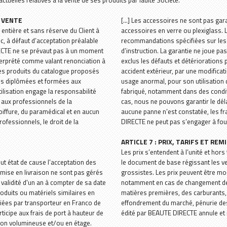
ctuelles relatives à la vente de ses produits par ladite Société.
es
s
on
Huiles végétales et eaux florales
Soin Enfants
Permanente - Rehaussement
Limes a ongles
Valise de transport
Modelage
E VENTE
[...] Les accessoires ne sont pas garan
ntière et sans réserve du Client à
accessoires en verre ou plexiglass. 
BLES
RQUES
ANTS
tistique
AUTRES MARQUES
Minceur
Soin cils & sourcils
Polissoirs et blocs
Cadeaux clients
Masque
c, à défaut d’acceptation préalable
recommandations spécifiées sur les 
ECTE ne se prévaut pas à un moment
d’instruction. La garantie ne joue p
oin
rs
Biothalys
CHEVEUX
Faux-cils
Accessoires manucure
Solaire
terprété comme valant renonciation à
exclus les défauts et détériorations
 les produits du catalogue proposés
accident extérieur, par une modificat
Biodance
Soins capillaires
Dermopigmentation
Coutellerie
Compléments alimentaires
es diplômées et formées aux
usage anormal, pour son utilisation d
ilisation engage la responsabilité
fabriqué, notamment dans des conditi
ensiles
Centifolia
Matériels et accessoires
Yumi Lashes
Colles
LINGE
s aux professionnels de la
cas, nous ne pouvons garantir le déla
coiffure, du paramédical et en aucun
aucune panne n’est constatée, les fra
Elixirs & Co
Mobilier
Yumi Brows
Lampes manucure
Linge cabine
ofessionnels, le droit de la
DIRECTE ne peut pas s’engager à four
is
osités
Hubislab
Ponceuse
AUTRES MARQUES
ARTICLE 7 : PRIX, TARIFS ET REM
Les prix s’entendent à l’unité et hor
Peggy Sage
Peggy Sage
Les tendances d'Emma
 état de cause l’acceptation des
le document de base régissant les ve
mise en livraison ne sont pas gérés
grossistes. Les prix peuvent être mod
Santaverde
Nail art
Biothalys
 validité d'un an à compter de sa date
notamment en cas de changement de 
oduits ou matériels similaires en
matières premières, des carburants, d
Thank You Farmer
Santaverde
iées par transporteur en Franco de
effondrement du marché, pénurie des 
rticipe aux frais de port à hauteur de
édité par BEAUTE DIRECTE annule et 
Yumi Skincare
ison volumineuse et/ou en étage.