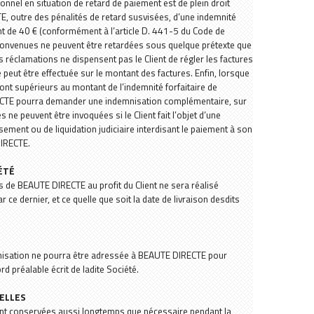
onnel en situation de retard de paiement est de plein droit
E, outre des pénalités de retard susvisées, d’une indemnité
nt de 40 € (conformément à l’article D. 441-5 du Code de
onvenues ne peuvent être retardées sous quelque prétexte que
es réclamations ne dispensent pas le Client de régler les factures
 peut être effectuée sur le montant des factures. Enfin, lorsque
nt supérieurs au montant de l’indemnité forfaitaire de
CTE pourra demander une indemnisation complémentaire, sur
s ne peuvent être invoquées si le Client fait l’objet d’une
ment ou de liquidation judiciaire interdisant le paiement à son
IRECTE.
IÉTÉ
ts de BEAUTE DIRECTE au profit du Client ne sera réalisé
 ce dernier, et ce quelle que soit la date de livraison desdits
isation ne pourra être adressée à BEAUTE DIRECTE pour
d préalable écrit de ladite Société.
ELLES
nt conservées aussi longtemps que nécessaire pendant la