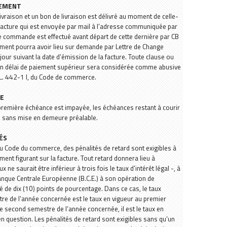
IEMENT
ivraison et un bon de livraison est délivré au moment de celle-
ne facture qui est envoyée par mail à l’adresse communiquée par
re commande est effectué avant départ de cette dernière par CB
aiement pourra avoir lieu sur demande par Lettre de Change
jour suivant la date d’émission de la facture. Toute clause ou
un délai de paiement supérieur sera considérée comme abusive
e L. 442-1 I, du Code de commerce.
ME
 première échéance est impayée, les échéances restant à courir
, sans mise en demeure préalable.
TÉS
 du Code du commerce, des pénalités de retard sont exigibles à
ement figurant sur la facture. Tout retard donnera lieu à
x ne saurait être inférieur à trois fois le taux d’intérêt légal -, à
Banque Centrale Européenne (B.C.E.) à son opération de
é de dix (10) points de pourcentage. Dans ce cas, le taux
re de l’année concernée est le taux en vigueur au premier
le second semestre de l’année concernée, il est le taux en
 en question. Les pénalités de retard sont exigibles sans qu’un