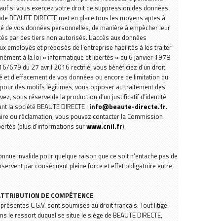
auf si vous exercez votre droit de suppression des données
iode BEAUTE DIRECTE met en place tous les moyens aptes à
urité de vos données personnelles, de manière à empêcher leur
 par des tiers non autorisés. L’accès aux données
ux employés et préposés de l’entreprise habilités à les traiter
mément à la loi « informatique et libertés » du 6 janvier 1978
/679 du 27 avril 2016 rectifié, vous bénéficiez d’un droit
lité et d’effacement de vos données ou encore de limitation du
pour des motifs légitimes, vous opposer au traitement des
, sous réserve de la production d’un justificatif d’identité
tant la société BEAUTE DIRECTE :
info@beaute-directe.fr
.
ire ou réclamation, vous pouvez contacter la Commission
bertés (plus d’informations sur
www.cnil.fr
).
onnue invalide pour quelque raison que ce soit n’entache pas de
onservent par conséquent pleine force et effet obligatoire entre
T ATTRIBUTION DE COMPÉTENCE
présentes C.G.V. sont soumises au droit français. Tout litige
ns le ressort duquel se situe le siège de BEAUTE DIRECTE,