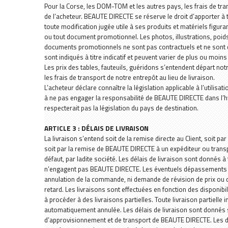
Pour la Corse, les DOM-TOM et les autres pays, les frais de tran
de l’acheteur. BEAUTE DIRECTE se réserve le droit d’apporter à
toute modification jugée utile à ses produits et matériels figura
ou tout document promotionnel. Les photos, illustrations, poids
documents promotionnels ne sont pas contractuels et ne sont do
sont indiqués à titre indicatif et peuvent varier de plus ou moins
Les prix des tables, fauteuils, guéridons s’entendent départ not
les frais de transport de notre entrepôt au lieu de livraison.
L’acheteur déclare connaître la législation applicable à l’utili
à ne pas engager la responsabilité de BEAUTE DIRECTE dans l’h
respecterait pas la législation du pays de destination.
ARTICLE 3 : DÉLAIS DE LIVRAISON
La livraison s’entend soit de la remise directe au Client, soit pa
soit par la remise de BEAUTE DIRECTE à un expéditeur ou transpo
défaut, par ladite société. Les délais de livraison sont donnés à ti
n’engagent pas BEAUTE DIRECTE. Les éventuels dépassements d
annulation de la commande, ni demande de révision de prix ou d’
retard. Les livraisons sont effectuées en fonction des disponib
à procéder à des livraisons partielles. Toute livraison partielle 
automatiquement annulée. Les délais de livraison sont donnés 
d’approvisionnement et de transport de BEAUTE DIRECTE. Les 