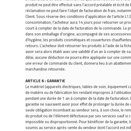
produit ne peut être effectué sans l’accord préalable et écrit 
réclamation ne peut faire l’objet de facturation de frais, notamm
Client. Sous réserve des conditions d’application de l’article L
consommation, l’acheteur aura 14 jours pour retourner un prod
court à compter de la date de facturation de la commande. Le prod
dans son emballage d’origine, accompagné de ses accessoires 
d’hygiène, les produits cosmétiques et couvertures chauffantes 
retours. L’acheteur doit retourner les produits à l’aide de la fic
avoir sera alors établi avec une validité d’un an à compter de s
délai, aucune déduction ne pourra être appliquée sur une comman
une erreur de commande du client, donnera lieu à un abattement
marchandise retournée.
ARTICLE 6 : GARANTIE
Le matériel (appareils électriques, tables de soin, équipement c
de matière ou de fabrication les rendant impropres à l’utilisation
pendant une durée de 1 an à compter de la date de facturation. L
garantie ne sauraient avoir pour effet de prolonger la durée de cel
seule obligation incombant au vendeur sera, à son choix, le rem
du produit ou de l’élément défectueux par ses services sauf 
impossible ou disproportionné. Pour bénéficier de la garantie, t
soumis au service après-vente du vendeur dont l’accord est in