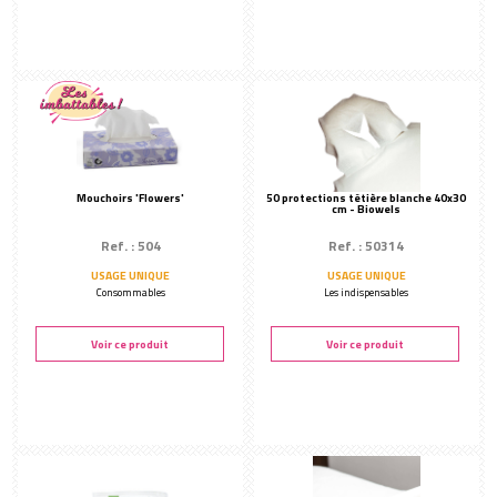
Consommables
Gants
SPÉCIAL ENVELOPPEMENT
Accessoires enveloppement
Rouleaux enveloppement
Mouchoirs 'Flowers'
50 protections têtière blanche 40x30
cm - Biowels
Ref. : 504
Ref. : 50314
USAGE UNIQUE
USAGE UNIQUE
Consommables
Les indispensables
Voir ce produit
Voir ce produit