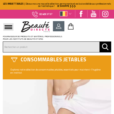
LES IMBATTABLES
| Découvrez une nouvelle sélection permanente et exclusive dédiée aux professionnels
de l'esthétique !
JE SHOPPE ❯❯❯
02 403 37 37
FOURNISSEUR DE PRODUITS ET MATÉRIEL PROFESSIONNELS
POUR LES INSTITUTS DE BEAUTÉ ET SPAS
DÉJÀ CLIENT ?
Mot de passe oublié ?
CONSOMMABLES JETABLES
Explorez notre sélection de consommables jetables, essentiels pour maintenir l’hygiène
en institut.
NOUVEAU CLIENT ?
Créez votre compte