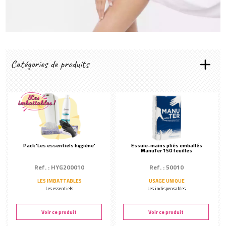
Créer mon compte
Catégories de produits
DRAPS DE PROTECTION
Ouatés lisses
Micro-gaufrés
Non tissés
Plastifiés
Pack 'Les essentiels hygiène'
Essuie-mains pliés emballés
ManuTer 150 feuilles
Housses de protection
LINGE JETABLE
Ref. : HYG200010
Ref. : 50010
Sous-vêtements jetables
LES IMBATTABLES
USAGE UNIQUE
Les essentiels
Les indispensables
Vêtements jetables
LES INDISPENSABLES
Voir ce produit
Voir ce produit
Accessoires