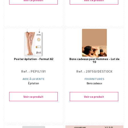
Voir ce produit
Voir ce produit
MOBILIER CABINE
Petit équipement
Tables de soin & fauteuil
Tables manucure & accessoires
FOURNITURES
Fournitures salon
Valise de transport
Poster épilation - Format A2
Bons cadeaux pour Hommes - Lot de
Cadeaux clients
10
AMBIANCE
Ref. : PEPIL191
Ref. : 29750/DESTOCK
Parfums d'ambiance
AIDE À LA VENTE
FOURNITURES
ESPACE ACCUEIL
Épilation
Bons cadeaux
Thé et infusion
Voir ce produit
Voir ce produit