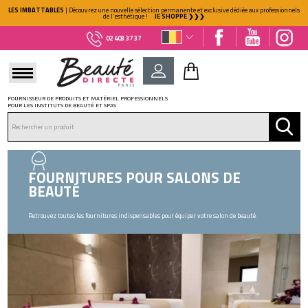
LES IMBATTABLES
| Découvrez une nouvelle sélection permanente et exclusive dédiée aux professionnels
de l'esthétique !
JE SHOPPE ❯❯❯
02 403 37 37
FOURNISSEUR DE PRODUITS ET MATÉRIEL PROFESSIONNELS
POUR LES INSTITUTS DE BEAUTÉ ET SPAS
DÉJÀ CLIENT ?
Mot de passe oublié ?
FOURNITURES POUR SALONS DE
BEAUTÉ
Retrouvez toutes les fournitures indispensables pour équiper votre salon de beauté.
NOUVEAU CLIENT ?
Créez votre compte