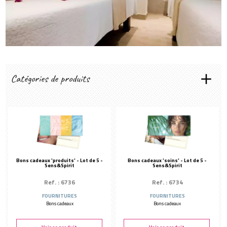
Créer mon compte
Catégories de produits
MATÉRIELS CABINE
Appareils électriques
Lampes
Diffuseurs
Couvertures & matelas chauffants
Bons cadeaux 'produits' - Lot de 5 -
Bons cadeaux 'soins' - Lot de 5 -
APPAREILS DE SOIN
Sens&Spirit
Sens&Spirit
Appareils à ozone
Ref. : 6736
Ref. : 6734
Appareils visage & corps
FOURNITURES
FOURNITURES
Bons cadeaux
Bons cadeaux
Luminothérapie
Consommable