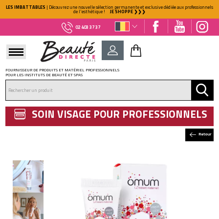
LES IMBATTABLES
| Découvrez une nouvelle sélection permanente et exclusive dédiée aux professionnels
de l'esthétique !
JE SHOPPE ❯❯❯
02 403 37 37
FOURNISSEUR DE PRODUITS ET MATÉRIEL PROFESSIONNELS
POUR LES INSTITUTS DE BEAUTÉ ET SPAS
DÉJÀ CLIENT ?
Mot de passe oublié ?
SOIN VISAGE POUR PROFESSIONNELS
Retour
NOUVEAU CLIENT ?
Créez votre compte