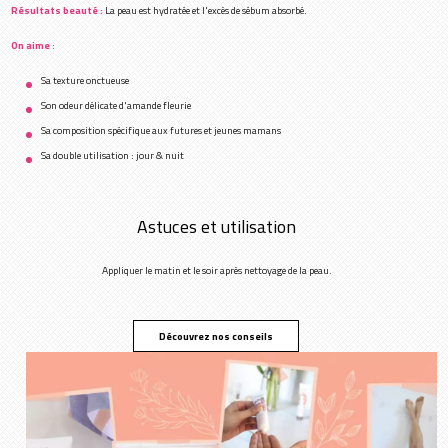
Résultats beauté :
La peau est hydratée et l'excès de sébum absorbé.
On aime
:
Sa texture onctueuse
Son odeur délicate d'amande fleurie
Sa composition spécifique aux futures et jeunes mamans
Sa double utilisation : jour & nuit
Astuces et utilisation
Appliquer le matin et le soir après nettoyage de la peau.
Découvrez nos conseils