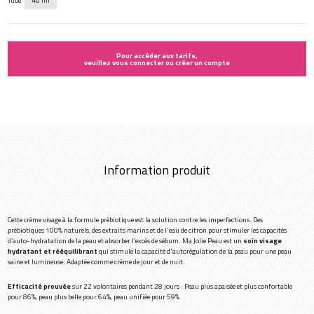
Tube
40 ml
Pour accéder aux tarifs,
veuillez vous connecter ou créer un compte
Information produit
Cette crème visage à la formule prébiotique est la solution contre les imperfections. Des
prébiotiques 100% naturels, des extraits marins et de l'eau de citron pour stimuler les capacités
d’auto-hydratation de la peau et absorber l’excès de sébum. Ma Jolie Peau est un
soin visage
hydratant et rééquilibrant
qui stimule la capacité d'autorégulation de la peau pour une peau
saine et lumineuse. Adaptée comme crème de jour et de nuit.
Efficacité prouvée
sur 22 volontaires pendant 28 jours : Peau plus apaisée et plus confortable
pour 86%, peau plus belle pour 64%, peau unifiée pour 59%