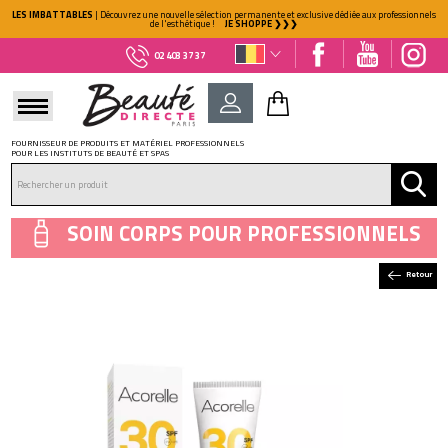
LES IMBATTABLES
| Découvrez une nouvelle sélection permanente et exclusive dédiée aux professionnels
de l'esthétique !
JE SHOPPE ❯❯❯
02 403 37 37
FOURNISSEUR DE PRODUITS ET MATÉRIEL PROFESSIONNELS
POUR LES INSTITUTS DE BEAUTÉ ET SPAS
DÉJÀ CLIENT ?
Mot de passe oublié ?
SOIN CORPS POUR PROFESSIONNELS
Retour
NOUVEAU CLIENT ?
Créez votre compte