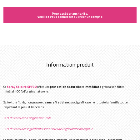
Pour accéder aux tarifs,
veuillez vous connecter ou créer un compte
Information produit
Ce
Spray Solaire SPF30
offre une
protection naturelle
et
immédiate
grâce à son filtre
minéral 100 % d’origine naturelle.
Sa texture fluide, non grasse et
sans effet blanc
protège efficacement toute la famille tout en
respectant la peau et les océans.
98% du total est d’origine naturelle
30% du total des ingrédients sont issus de l’agriculture biologique
Ce spray solaire réunit haute protection, sensorialité et respect de la peau dans une formule