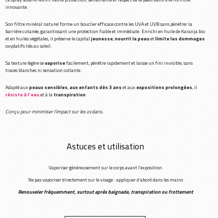
innovante.
Son filtre minéral naturel forme un bouclier efficace contre les UVA et UVB sans pénétrer la
barrière cutanée, garantissant une protection fiable et immédiate. Enrichi en huile de Karanja bio
et en huiles végétales, il préserve le capital
jeunesse
,
nourrit la peau
et
limite les dommages
oxydatifs liés au soleil.
Sa texture légère se
vaporise
facilement, pénètre rapidement et laisse un fini invisible, sans
traces blanches ni sensation collante.
Adapté aux
peaux sensibles
,
aux enfants dès 3 ans
et aux
expositions prolongées
, il
résiste à l’eau
et à la
transpiration
.
Conçu pour minimiser l’impact sur les océans.
Astuces et utilisation
Vaporiser généreusement sur le corps avant l’exposition
Ne pas vaporiser directement sur le visage : appliquer d’abord dans les mains
Renouveler fréquemment, surtout après baignade, transpiration ou frottement