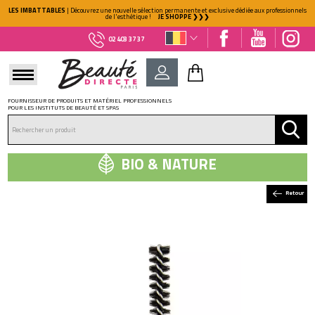
LES IMBATTABLES
| Découvrez une nouvelle sélection permanente et exclusive dédiée aux professionnels
de l'esthétique !
JE SHOPPE ❯❯❯
02 403 37 37
FOURNISSEUR DE PRODUITS ET MATÉRIEL PROFESSIONNELS
POUR LES INSTITUTS DE BEAUTÉ ET SPAS
DÉJÀ CLIENT ?
Mot de passe oublié ?
BIO & NATURE
Retour
NOUVEAU CLIENT ?
Créez votre compte