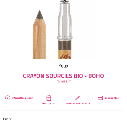
Créer mon compte
Yeux
CRAYON SOURCILS BIO - BOHO
Réf :
96847
Information produit
Composition
Description
Astuces & utilisation
L'unité