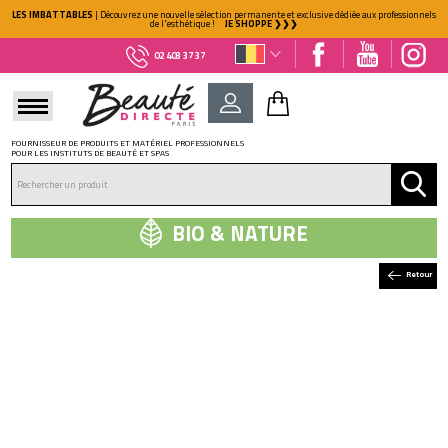
LES IMBATTABLES
| Découvrez une nouvelle sélection permanente et exclusive dédiée aux professionnels
de l'esthétique !
JE SHOPPE ❯❯❯
02 403 37 37
FOURNISSEUR DE PRODUITS ET MATÉRIEL PROFESSIONNELS
POUR LES INSTITUTS DE BEAUTÉ ET SPAS
DÉJÀ CLIENT ?
Mot de passe oublié ?
BIO & NATURE
Retour
NOUVEAU CLIENT ?
Créez votre compte