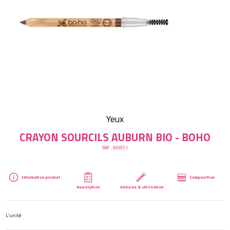
Créer mon compte
Yeux
CRAYON SOURCILS AUBURN BIO - BOHO
Réf :
96851
Information produit
Composition
Description
Astuces & utilisation
L'unité