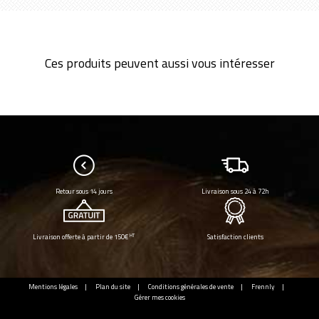
Ces produits peuvent aussi vous intéresser
Retour sous 14 jours
Livraison sous 24 à 72h
HT
Livraison offerte à partir de 150€
Satisfaction clients
Mentions légales
Plan du site
Conditions générales de vente
Frennly
Gérer mes cookies