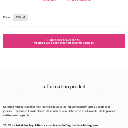
Description
Astuces & utilisation
Flacon
250 ml
Pour accéder aux tarifs,
veuillez vous connecter ou créer un compte
Information produit
La lotion micellaire Biothalys élimine en douceur les impuretés accumulées au cours de la
journée. Enrichie en Eau de bleuet BIO, jus d’Aloe vera BIO et extrait de Lavande BIO, la peau est
entièrement respectée.
23,4% du total des ingrédients sont issus de l'agriculture biologique