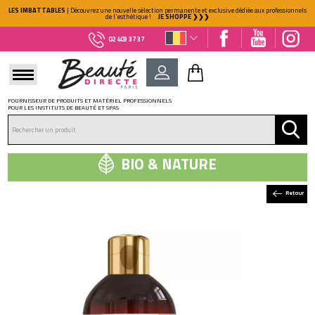
LES IMBATTABLES
| Découvrez une nouvelle sélection permanente et exclusive dédiée aux professionnels
de l'esthétique !
JE SHOPPE ❯❯❯
02 403 37 37
FOURNISSEUR DE PRODUITS ET MATÉRIEL PROFESSIONNELS
POUR LES INSTITUTS DE BEAUTÉ ET SPAS
DÉJÀ CLIENT ?
Mot de passe oublié ?
BIO & NATURE
Retour
NOUVEAU CLIENT ?
Créez votre compte