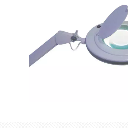
Soins après épilation
SOIN CIBLÉ
Les essentiels
Éponges & consommables
PÉDICURE
Parfums d'ambiance
Huiles essentielles
Crème de soin
Soin des lèvr
Hydratant
Les essentiel
Thé et infusi
Lèvres
Anti-âge
CONSOMMABLES
Pinceaux
Soin anti-callosités
Solaire
Les coffrets visage
CONSOMMA
AUTRES MA
DÉMAQUILL
Maquillage ar
Beauté Coréenne
Accessoires corps
Regard
Soin des pieds
Déodorants
Éponges de s
Aimée de Ma
MANUCURIE
Féminité
Aromathérapie
Miroirs
Outils pédicure
Hydratation corps
Accessoires
Elixirs & Co
Soins
Homme
Bain de pieds
Compléments alimentaires
Flacons & ust
Biothalys
PURE color
Solaire
EQUIPEMENT
Santaverde
Vernis KIDS
Infusion
Chouette Par
Soin anti-call