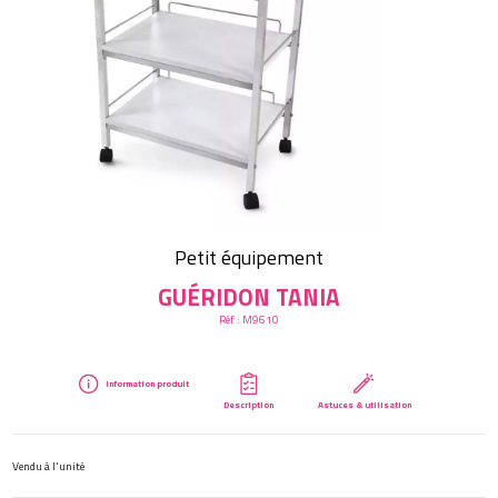
Créer mon compte
Petit équipement
GUÉRIDON TANIA
Réf :
M9610
Information produit
Description
Astuces & utilisation
Vendu à l'unité