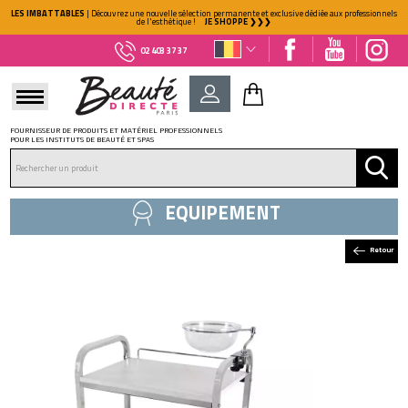
LES IMBATTABLES
| Découvrez une nouvelle sélection permanente et exclusive dédiée aux professionnels
de l'esthétique !
JE SHOPPE ❯❯❯
02 403 37 37
FOURNISSEUR DE PRODUITS ET MATÉRIEL PROFESSIONNELS
POUR LES INSTITUTS DE BEAUTÉ ET SPAS
DÉJÀ CLIENT ?
Mot de passe oublié ?
EQUIPEMENT
Retour
NOUVEAU CLIENT ?
Créez votre compte