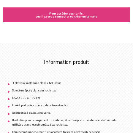
Pour accéder aux tarifs,
veuillez vous connecter ou créer un compte
Information produit
3 plateaux mélaminé blanc + bol inclus
Structure époxy blanc sur roulettes
L 52 X L 35 X H 77 cm
Livré à plat (prix au départ de notre entrepôt)
Guéridon à 3 plateaux ouverts.
Il est idéal pour le rangement du matériel, et le transport du matériel et des produits
utilisés durant les soins grâce à ses roulettes.
Peu encombrant et élégant, il s'adaptera très bien à votre cabine de soin.