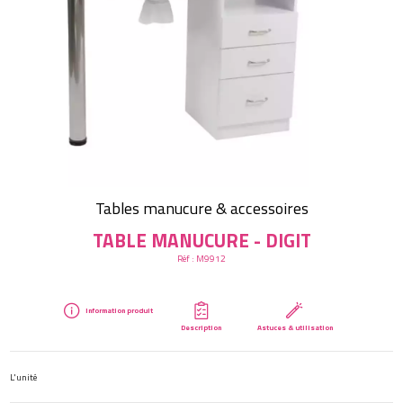
Créer mon compte
Tables manucure & accessoires
TABLE MANUCURE - DIGIT
Réf :
M9912
Information produit
Description
Astuces & utilisation
L'unité