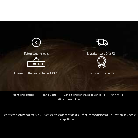
Retour sous 14 jours
Livraison sous 24 à 72h
HT
Livraison offerte à partir de 150€
Satisfaction clients
Mentions légales
Plan du site
Conditions générales de vente
Frennly
Gérer mes cookies
Ce site est protégé par reCAPTCHA et les
règles de confidentialité
et les
conditions d'utilisation
de Google
s'appliquent.