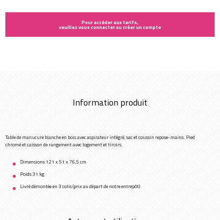
Pour accéder aux tarifs,
veuillez vous connecter ou créer un compte
Information produit
Table de manucure blanche en bois avec aspirateur intégré, sac et coussin repose-mains. Pied
chromé et caisson de rangement avec logement et tiroirs.
Dimensions 121 x 51 x 76,5 cm
Poids 31 kg
Livré démontée en 3 colis (prix au départ de notre entrepôt)