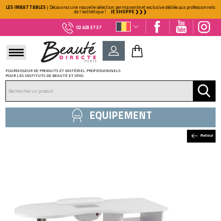
LES IMBATTABLES
| Découvrez une nouvelle sélection permanente et exclusive dédiée aux professionnels
de l'esthétique !
JE SHOPPE ❯❯❯
02 403 37 37
FOURNISSEUR DE PRODUITS ET MATÉRIEL PROFESSIONNELS
POUR LES INSTITUTS DE BEAUTÉ ET SPAS
DÉJÀ CLIENT ?
Mot de passe oublié ?
EQUIPEMENT
Retour
NOUVEAU CLIENT ?
Créez votre compte