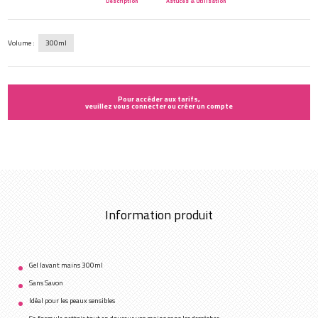
Description
Astuces & utilisation
Volume :
300ml
Pour accéder aux tarifs,
veuillez vous connecter ou créer un compte
Information produit
Gel lavant mains 300ml
Sans Savon
Idéal pour les peaux sensibles