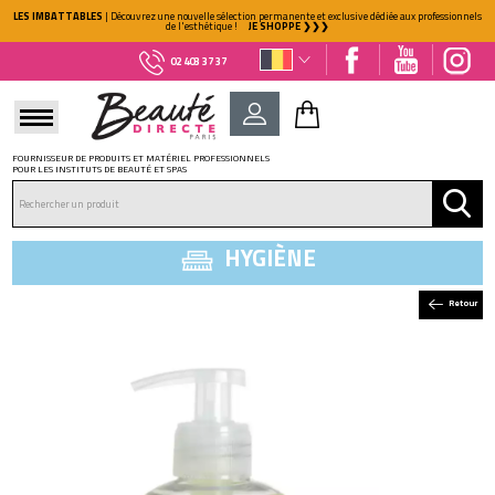
LES IMBATTABLES
| Découvrez une nouvelle sélection permanente et exclusive dédiée aux professionnels
de l'esthétique !
JE SHOPPE ❯❯❯
02 403 37 37
FOURNISSEUR DE PRODUITS ET MATÉRIEL PROFESSIONNELS
POUR LES INSTITUTS DE BEAUTÉ ET SPAS
DÉJÀ CLIENT ?
Mot de passe oublié ?
HYGIÈNE
Retour
NOUVEAU CLIENT ?
Créez votre compte