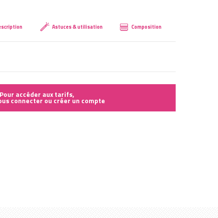
Créer mon compte
scription
Astuces & utilisation
Composition
Pour accéder aux tarifs,
vous connecter ou créer un compte