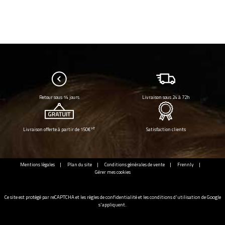
Retour sous 14 jours
Livraison sous 24 à 72h
HT
Livraison offerte à partir de 150€
Satisfaction clients
Mentions légales
Plan du site
Conditions générales de vente
Frennly
Gérer mes cookies
Ce site est protégé par reCAPTCHA et les
règles de confidentialité
et les
conditions d'utilisation
de Google
s'appliquent.