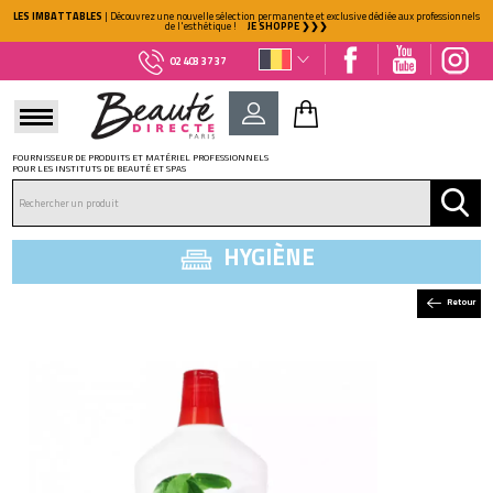
LES IMBATTABLES
| Découvrez une nouvelle sélection permanente et exclusive dédiée aux professionnels
de l'esthétique !
JE SHOPPE ❯❯❯
02 403 37 37
FOURNISSEUR DE PRODUITS ET MATÉRIEL PROFESSIONNELS
POUR LES INSTITUTS DE BEAUTÉ ET SPAS
DÉJÀ CLIENT ?
Mot de passe oublié ?
HYGIÈNE
Retour
NOUVEAU CLIENT ?
Créez votre compte