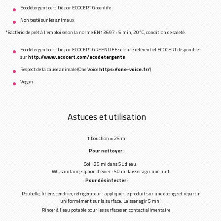
Ecodétergent certifié par ECOCERT Greenlife
Non testé sur les animaux
*Bactéricide prêt à l'emploi selon la norme EN13697 : 5 min, 20°C, condition de saleté.
Ecodétergent certifié par ECOCERT GREENLIFE selon le référentiel ECOCERT disponible
sur
http://www.ecocert.com/ecodetergents
Respect de la cause animale (One Voice
https://one-voice.fr/
)
Vegan
Astuces et utilisation
1 bouchon = 25 ml
Pour nettoyer :
Sol : 25 ml dans 5L d'eau.
WC, sanitaire, siphon d'évier : 50 ml laisser agir une nuit
Pour désinfecter :
Poubelle, litière, cendrier, réfrigérateur : appliquer le produit sur une éponge et répartir
uniformément sur la surface. Laisser agir 5 mn.
Rincer à l'eau potable pour les surfaces en contact alimentaire.