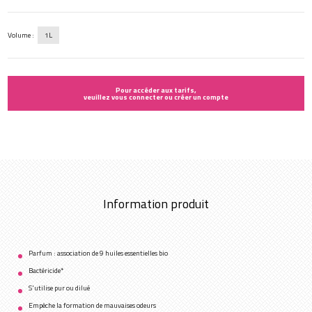
Volume :
1L
Pour accéder aux tarifs,
veuillez vous connecter ou créer un compte
Information produit
Parfum : association de 9 huiles essentielles bio
Bactéricide*
S'utilise pur ou dilué
Empêche la formation de mauvaises odeurs