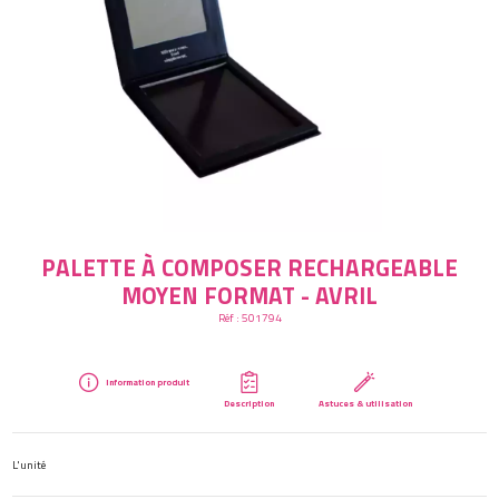
Créer mon compte
PALETTE À COMPOSER RECHARGEABLE
MOYEN FORMAT - AVRIL
Réf :
501794
Information produit
Description
Astuces & utilisation
L'unité