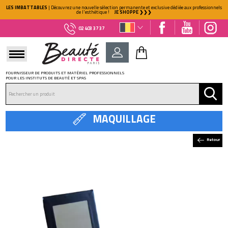
LES IMBATTABLES
| Découvrez une nouvelle sélection permanente et exclusive dédiée aux professionnels
de l'esthétique !
JE SHOPPE ❯❯❯
02 403 37 37
FOURNISSEUR DE PRODUITS ET MATÉRIEL PROFESSIONNELS
POUR LES INSTITUTS DE BEAUTÉ ET SPAS
DÉJÀ CLIENT ?
Mot de passe oublié ?
MAQUILLAGE
Retour
NOUVEAU CLIENT ?
Créez votre compte