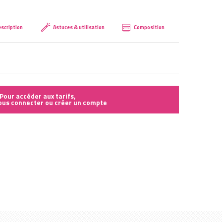
Créer mon compte
scription
Astuces & utilisation
Composition
Pour accéder aux tarifs,
vous connecter ou créer un compte