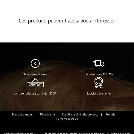
Ces produits peuvent aussi vous intéresser
Retour sous 14 jours
Livraison sous 24 à 72h
HT
Livraison offerte à partir de 150€
Satisfaction clients
Mentions légales
Plan du site
Conditions générales de vente
Frennly
Gérer mes cookies
Ce site est protégé par reCAPTCHA et les
règles de confidentialité
et les
conditions d'utilisation
de Google