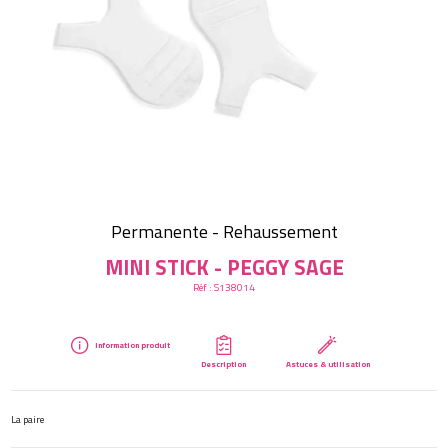
Créer mon compte
Permanente - Rehaussement
MINI STICK - PEGGY SAGE
Réf :
S138014
Information produit
Description
Astuces & utilisation
La paire