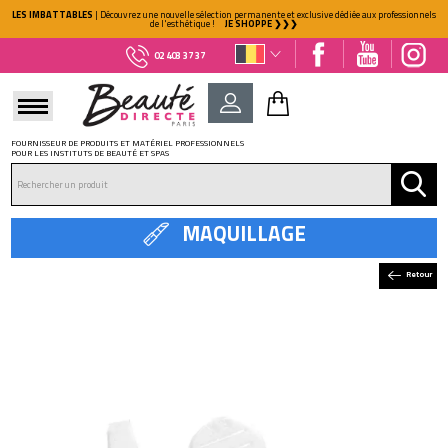
LES IMBATTABLES
| Découvrez une nouvelle sélection permanente et exclusive dédiée aux professionnels
de l'esthétique !
JE SHOPPE ❯❯❯
02 403 37 37
FOURNISSEUR DE PRODUITS ET MATÉRIEL PROFESSIONNELS
POUR LES INSTITUTS DE BEAUTÉ ET SPAS
DÉJÀ CLIENT ?
Mot de passe oublié ?
MAQUILLAGE
Retour
NOUVEAU CLIENT ?
Créez votre compte