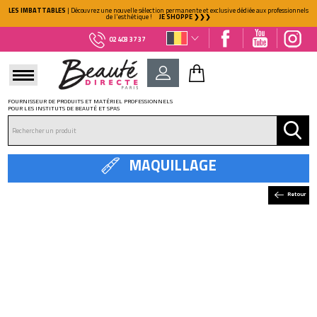
LES IMBATTABLES
| Découvrez une nouvelle sélection permanente et exclusive dédiée aux professionnels
de l'esthétique !
JE SHOPPE ❯❯❯
02 403 37 37
FOURNISSEUR DE PRODUITS ET MATÉRIEL PROFESSIONNELS
POUR LES INSTITUTS DE BEAUTÉ ET SPAS
DÉJÀ CLIENT ?
Mot de passe oublié ?
MAQUILLAGE
Retour
NOUVEAU CLIENT ?
Créez votre compte