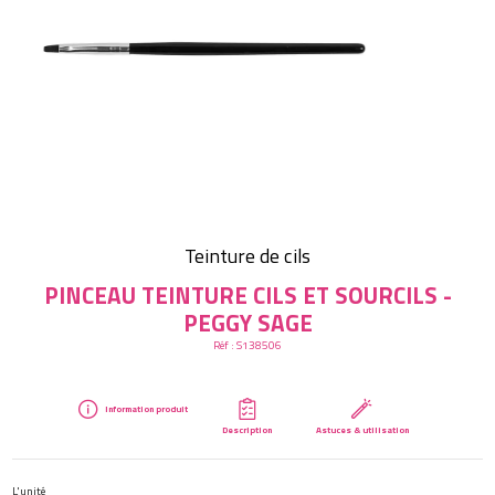
Créer mon compte
Teinture de cils
PINCEAU TEINTURE CILS ET SOURCILS -
PEGGY SAGE
Réf :
S138506
Information produit
Description
Astuces & utilisation
L'unité