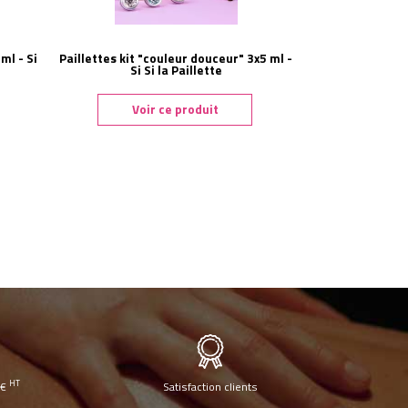
ml - Si
Paillettes kit "couleur douceur" 3x5 ml -
Si Si la Paillette
Voir ce produit
HT
0€
Satisfaction clients