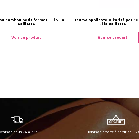
au bambou petit format - Si Si la
Baume applicateur karité pot 10 
Paillette
Si la Paillette
Voir ce produit
Voir ce produit
ivraison sous 24 à 72h
Livraison offerte à partir de 15