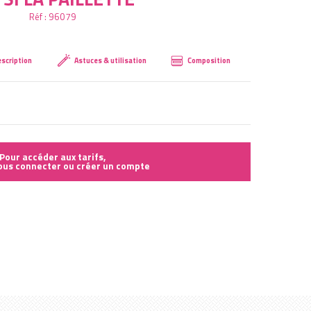
Réf :
96079
Créer mon compte
scription
Astuces & utilisation
Composition
Pour accéder aux tarifs,
vous connecter ou créer un compte