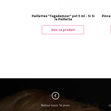
Paillettes "Tagadamour" pot 5 ml - Si Si
Pince
la Paillette
Voir ce produit
Retour sous 14 jours
L