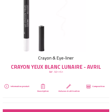
Créer mon compte
Crayon & Eye-liner
CRAYON YEUX BLANC LUNAIRE - AVRIL
Réf :
501151
Information produit
Composition
Description
Astuces & utilisation