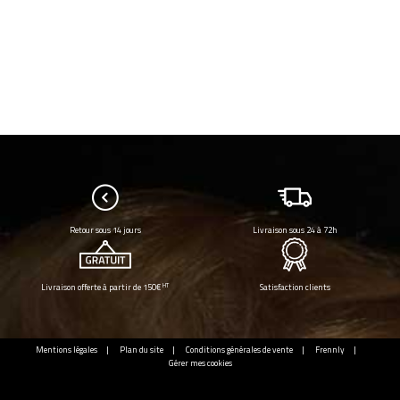
Retour sous 14 jours
Livraison sous 24 à 72h
HT
Livraison offerte à partir de 150€
Satisfaction clients
Mentions légales
Plan du site
Conditions générales de vente
Frennly
Gérer mes cookies