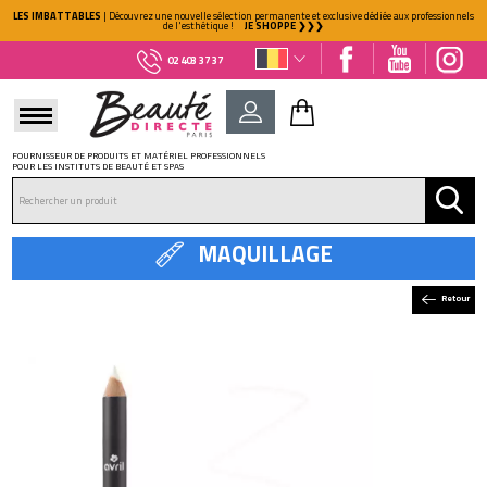
LES IMBATTABLES
| Découvrez une nouvelle sélection permanente et exclusive dédiée aux professionnels
de l'esthétique !
JE SHOPPE ❯❯❯
02 403 37 37
FOURNISSEUR DE PRODUITS ET MATÉRIEL PROFESSIONNELS
POUR LES INSTITUTS DE BEAUTÉ ET SPAS
DÉJÀ CLIENT ?
Mot de passe oublié ?
MAQUILLAGE
Retour
NOUVEAU CLIENT ?
Créez votre compte