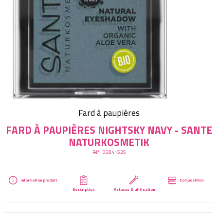
Créer mon compte
Fard à paupières
FARD À PAUPIÈRES NIGHTSKY NAVY - SANTE
NATURKOSMETIK
Réf :
06841535
Information produit
Composition
Description
Astuces & utilisation