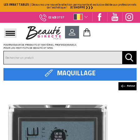
LES IMBATTABLES
| Découvrez une nouvelle sélection permanente et exclusive dédiée aux professionnels
de l'esthétique !
JE SHOPPE ❯❯❯
02 403 37 37
FOURNISSEUR DE PRODUITS ET MATÉRIEL PROFESSIONNELS
POUR LES INSTITUTS DE BEAUTÉ ET SPAS
DÉJÀ CLIENT ?
Mot de passe oublié ?
MAQUILLAGE
Retour
NOUVEAU CLIENT ?
Créez votre compte