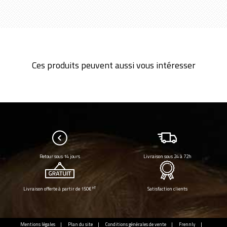
Ces produits peuvent aussi vous intéresser
Retour sous 14 jours
Livraison sous 24 à 72h
HT
Livraison offerte à partir de 150€
Satisfaction clients
Mentions légales
Plan du site
Conditions générales de vente
Frennly