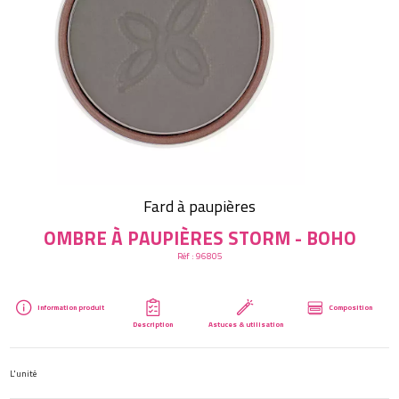
Créer mon compte
Fard à paupières
OMBRE À PAUPIÈRES STORM - BOHO
Réf :
96805
Information produit
Composition
Description
Astuces & utilisation
L'unité