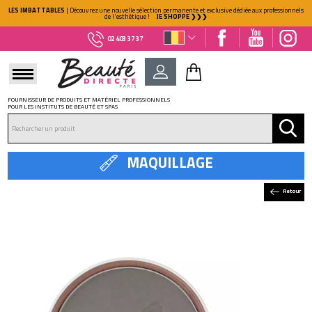
LES IMBATTABLES
| Découvrez une nouvelle sélection permanente et exclusive dédiée aux professionnels
de l'esthétique !
JE SHOPPE ❯❯❯
02 403 37 37
FOURNISSEUR DE PRODUITS ET MATÉRIEL PROFESSIONNELS
POUR LES INSTITUTS DE BEAUTÉ ET SPAS
DÉJÀ CLIENT ?
Mot de passe oublié ?
MAQUILLAGE
Retour
NOUVEAU CLIENT ?
Créez votre compte