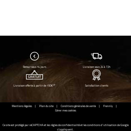
Retour sous 14 jours
Livraison sous 24 à 72h
HT
Livraison offerte à partir de 150€
Satisfaction clients
Mentions légales
Plan du site
Conditions générales de vente
Frennly
Gérer mes cookies
Ce site est protégé par reCAPTCHA et les
règles de confidentialité
et les
conditions d'utilisation
de Google
s'appliquent.