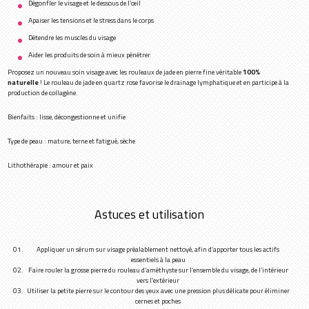
Dégonfler le visage et le dessous de l’œil
Apaiser les tensions et le stress dans le corps
Détendre les muscles du visage
Aider les produits de soin à mieux pénétrer
Proposez un nouveau soin visage avec les rouleaux de jade en pierre fine véritable
100%
naturelle
! Le rouleau de jade en quartz rose favorise le drainage lymphatique et en participe à la
production de collagène.
Bienfaits : lisse, décongestionne et unifie
Type de peau : mature, terne et fatigué, sèche
Lithothérapie : amour et paix
Astuces et utilisation
Appliquer un sérum sur visage préalablement nettoyé, afin d’apporter tous les actifs
essentiels à la peau
Faire rouler la grosse pierre du rouleau d’améthyste sur l’ensemble du visage, de l’intérieur
vers l’extérieur
Utiliser la petite pierre sur le contour des yeux avec une pression plus délicate pour éliminer
cernes et poches