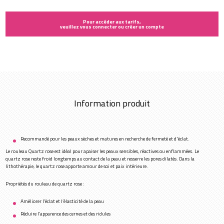
Pour accéder aux tarifs,
veuillez vous connecter ou créer un compte
Information produit
Recommandé pour les peaux sèches et matures en recherche de fermeté et d'éclat.
Le rouleau Quartz rose est idéal pour apaiser les peaux sensibles, réactives ou enflammées. Le
quartz rose reste froid longtemps au contact de la peau et resserre les pores dilatés. Dans la
lithothérapie, le quartz rose apporte amour de soi et paix intérieure.
Propriétés du rouleau de quartz rose :
Améliorer l’éclat et l’élasticité de la peau
Réduire l’apparence des cernes et des ridules