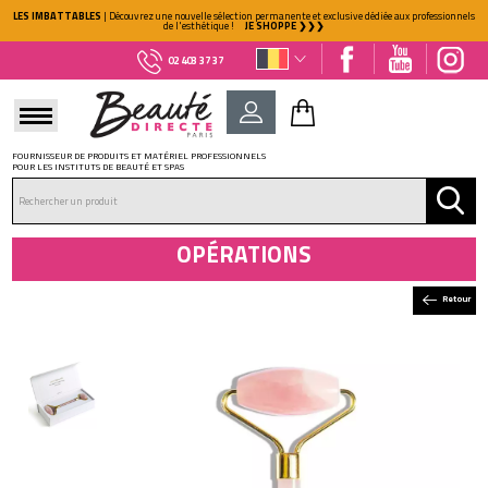
LES IMBATTABLES
| Découvrez une nouvelle sélection permanente et exclusive dédiée aux professionnels
de l'esthétique !
JE SHOPPE ❯❯❯
02 403 37 37
FOURNISSEUR DE PRODUITS ET MATÉRIEL PROFESSIONNELS
POUR LES INSTITUTS DE BEAUTÉ ET SPAS
DÉJÀ CLIENT ?
Mot de passe oublié ?
OPÉRATIONS
Retour
NOUVEAU CLIENT ?
Créez votre compte