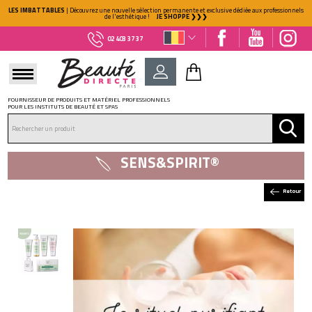
LES IMBATTABLES
| Découvrez une nouvelle sélection permanente et exclusive dédiée aux professionnels
de l'esthétique !
JE SHOPPE ❯❯❯
02 403 37 37
FOURNISSEUR DE PRODUITS ET MATÉRIEL PROFESSIONNELS
POUR LES INSTITUTS DE BEAUTÉ ET SPAS
DÉJÀ CLIENT ?
Mot de passe oublié ?
SENS&SPIRIT®
Retour
NOUVEAU CLIENT ?
Créez votre compte