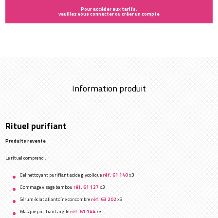
Pour accéder aux tarifs,
veuillez vous connecter ou créer un compte
Information produit
Rituel purifiant
Produits revente
Le rituel comprend :
Gel nettoyant purifiant acide glycolique
réf. 61 140
x3
Gommage visage bambou
réf. 61 127
x3
Sérum éclat allantoïne concombre
réf. 63 202
x3
Masque purifiant argile
réf. 61 144
x3