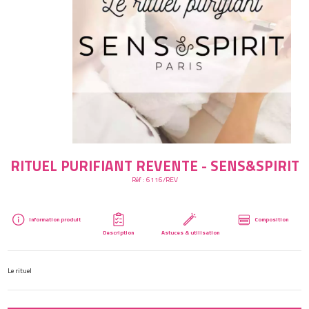
Créer mon compte
RITUEL PURIFIANT REVENTE - SENS&SPIRIT
Réf :
6116/REV
Information produit
Composition
Description
Astuces & utilisation
Le rituel