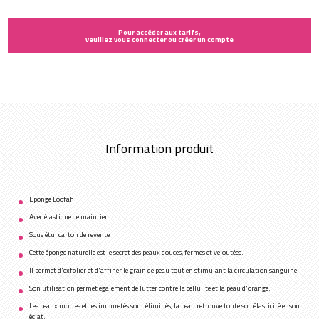
Pour accéder aux tarifs,
veuillez vous connecter ou créer un compte
Information produit
Eponge Loofah
Avec élastique de maintien
Sous étui carton de revente
Cette éponge naturelle est le secret des peaux douces, fermes et veloutées.
Il permet d'exfolier et d'affiner le grain de peau tout en stimulant la circulation sanguine.
Son utilisation permet également de lutter contre la cellulite et la peau d'orange.
Les peaux mortes et les impuretés sont éliminés, la peau retrouve toute son élasticité et son
éclat.