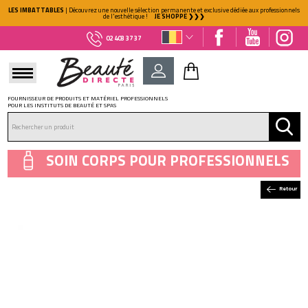
LES IMBATTABLES
| Découvrez une nouvelle sélection permanente et exclusive dédiée aux professionnels
de l'esthétique !
JE SHOPPE ❯❯❯
02 403 37 37
FOURNISSEUR DE PRODUITS ET MATÉRIEL PROFESSIONNELS
POUR LES INSTITUTS DE BEAUTÉ ET SPAS
DÉJÀ CLIENT ?
Mot de passe oublié ?
SOIN CORPS POUR PROFESSIONNELS
Retour
NOUVEAU CLIENT ?
Créez votre compte