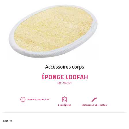
Créer mon compte
Accessoires corps
ÉPONGE LOOFAH
Réf :
95161
Information produit
Description
Astuces & utilisation
L'unité